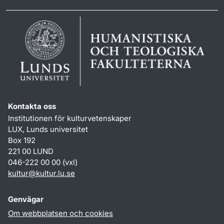
Kontakta oss
Institutionen för kulturvetenskaper
LUX, Lunds universitet
Box 192
221 00 LUND
046-222 00 00 (vxl)
kultur
@
kultur.lu
.
se
Genvägar
Om webbplatsen och cookies