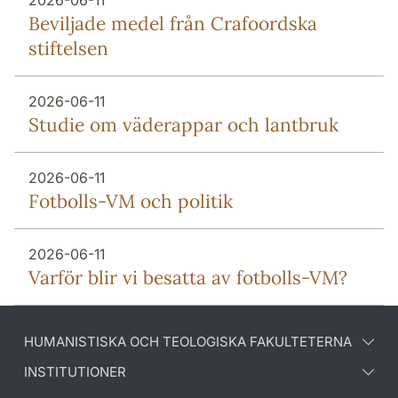
2026-06-11
Beviljade medel från Crafoordska
stiftelsen
2026-06-11
Studie om väderappar och lantbruk
2026-06-11
Fotbolls-VM och politik
2026-06-11
Varför blir vi besatta av fotbolls-VM?
HUMANISTISKA OCH TEOLOGISKA FAKULTETERNA
INSTITUTIONER