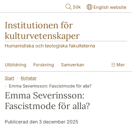
Hoppa till huvudinnehåll
Sök
English website
Institutionen för
kulturvetenskaper
Humanistiska och teologiska fakulteterna
Utbildning
Forskning
Samverkan
Mer
Om institutionen
Kontakt
Start
Nyheter
Emma Severinsson: Fascistmode för alla?
Emma Severinsson:
Fascistmode för alla?
Publicerad den 3 december 2025