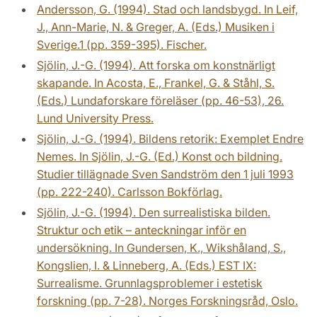
Andersson, G. (1994). Stad och landsbygd. In Leif,
J., Ann-Marie, N. & Greger, A. (Eds.) Musiken i
Sverige.1 (pp. 359-395). Fischer.
Sjölin, J.-G. (1994). Att forska om konstnärligt
skapande. In Acosta, E., Frankel, G. & Ståhl, S.
(Eds.) Lundaforskare föreläser (pp. 46-53), 26.
Lund University Press.
Sjölin, J.-G. (1994). Bildens retorik: Exemplet Endre
Nemes. In Sjölin, J.-G. (Ed.) Konst och bildning.
Studier tillägnade Sven Sandström den 1 juli 1993
(pp. 222-240). Carlsson Bokförlag.
Sjölin, J.-G. (1994). Den surrealistiska bilden.
Struktur och etik – anteckningar inför en
undersökning. In Gundersen, K., Wikshåland, S.,
Kongslien, I. & Linneberg, A. (Eds.) EST IX:
Surrealisme. Grunnlagsproblemer i estetisk
forskning (pp. 7-28). Norges Forskningsråd, Oslo.