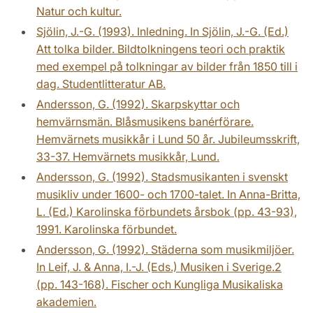
Natur och kultur.
Sjölin, J.-G. (1993). Inledning. In Sjölin, J.-G. (Ed.)
Att tolka bilder. Bildtolkningens teori och praktik
med exempel på tolkningar av bilder från 1850 till i
dag. Studentlitteratur AB.
Andersson, G. (1992). Skarpskyttar och
hemvärnsmän. Blåsmusikens banérförare.
Hemvärnets musikkår i Lund 50 år. Jubileumsskrift,
33-37. Hemvärnets musikkår, Lund.
Andersson, G. (1992). Stadsmusikanten i svenskt
musikliv under 1600- och 1700-talet. In Anna-Britta,
L. (Ed.) Karolinska förbundets årsbok (pp. 43-93),
1991. Karolinska förbundet.
Andersson, G. (1992). Städerna som musikmiljöer.
In Leif, J. & Anna, I.-J. (Eds.) Musiken i Sverige.2
(pp. 143-168). Fischer och Kungliga Musikaliska
akademien.