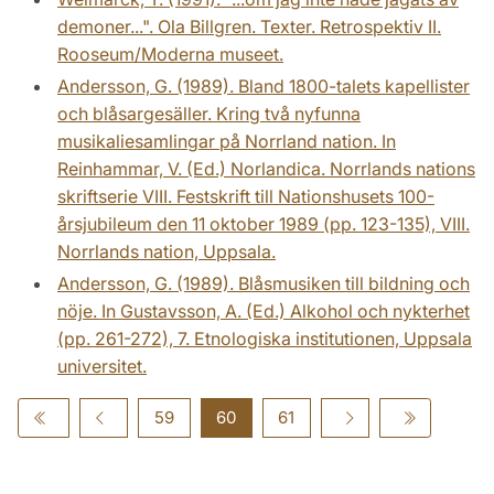
demoner...". Ola Billgren. Texter. Retrospektiv II.
Rooseum/Moderna museet.
Andersson, G. (1989). Bland 1800-talets kapellister
och blåsargesäller. Kring två nyfunna
musikaliesamlingar på Norrland nation. In
Reinhammar, V. (Ed.) Norlandica. Norrlands nations
skriftserie VIII. Festskrift till Nationshusets 100-
årsjubileum den 11 oktober 1989 (pp. 123-135), VIII.
Norrlands nation, Uppsala.
Andersson, G. (1989). Blåsmusiken till bildning och
nöje. In Gustavsson, A. (Ed.) Alkohol och nykterhet
(pp. 261-272), 7. Etnologiska institutionen, Uppsala
universitet.
59
60
61