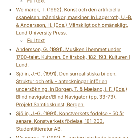
Full text
Weimarck, T. (1992). Konst och den artificiella
skapelsen: människor, maskiner. In Lagerroth, U.-B.
& Andersson, H. (Eds.) Mänskligt och omänskligt.
Lund University Press.
Full text
Andersson, G. (1991). Musiken i hemmet under
1700-talet. Kulturen. En årsbok, 182-193. Kulturen i
Lund.
Sjölin, J.-G. (1991). Den surrealistiska bilden.
Struktur och etik – anteckningar inför en
undersökning. In Borgen, T. & Mæland, I. F. (Eds.)
Blind navigatør/Blind Navigator (pp. 33-73).
Projekt Samtidskunst, Bergen.
Sjölin, J.-G. (1991). Konstverkets födelse – 50 år
senare. Konstverkets födelse, 181-203.
Studentlitteratur AB.
Weimarck, T. (1991). "...om jag inte hade jagats av