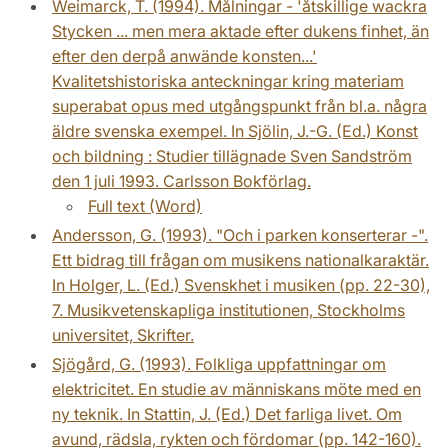
Weimarck, T. (1994). Målningar - 'åtskillige wackra
Stycken ... men mera aktade efter dukens finhet, än
efter den derpå anwände konsten...'
Kvalitetshistoriska anteckningar kring materiam
superabat opus med utgångspunkt från bl.a. några
äldre svenska exempel. In Sjölin, J.-G. (Ed.) Konst
och bildning : Studier tillägnade Sven Sandström
den 1 juli 1993. Carlsson Bokförlag.
Full text (Word)
Andersson, G. (1993). "Och i parken konserterar -".
Ett bidrag till frågan om musikens nationalkaraktär.
In Holger, L. (Ed.) Svenskhet i musiken (pp. 22-30),
7. Musikvetenskapliga institutionen, Stockholms
universitet, Skrifter.
Sjögård, G. (1993). Folkliga uppfattningar om
elektricitet. En studie av människans möte med en
ny teknik. In Stattin, J. (Ed.) Det farliga livet. Om
avund, rädsla, rykten och fördomar (pp. 142-160).