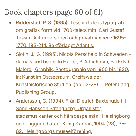
Book chapters (page 60 of 61)
Ridderstad, P. S. (1995). Tessin i tidens typografi :
om grafisk form vid 1700-talets mitt. Carl Gustaf
Tessin : kulturpersonen och privatmannen : 1695-
1770, 183-214. Bokförlaget Atlantis.
Sjölin, J.-G. (1995). Nicola Perscheid in Schweden –
damals und heute. In Hartel, B. & Lichtnau, B. (Eds.)
Malerei, Graphik, Photographie von 1900 bis 1920.
In: Kunst im Ostseeraum. Greifswalder
Kunsthistorische Studien. (pp. 13-28), 1. Peter Lang
Publishing Group.
Andersson, G. (1994). Från Dietrich Buxtehude till
Sone Hansson Strängberg. Organister,
stadsmusikanter och häradsspelmän i Helsingborg
och Luggude härad. Kring Kärnan, 1994 (23), 35-
62. Helsingborgs museeiförening.