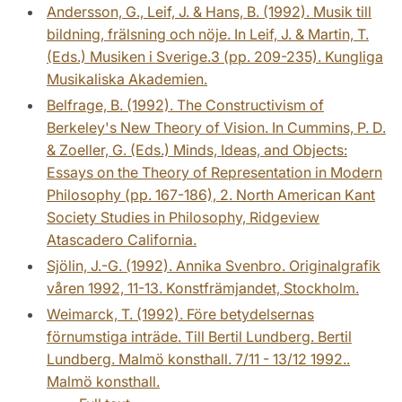
Andersson, G., Leif, J. & Hans, B. (1992). Musik till
bildning, frälsning och nöje. In Leif, J. & Martin, T.
(Eds.) Musiken i Sverige.3 (pp. 209-235). Kungliga
Musikaliska Akademien.
Belfrage, B. (1992). The Constructivism of
Berkeley's New Theory of Vision. In Cummins, P. D.
& Zoeller, G. (Eds.) Minds, Ideas, and Objects:
Essays on the Theory of Representation in Modern
Philosophy (pp. 167-186), 2. North American Kant
Society Studies in Philosophy, Ridgeview
Atascadero California.
Sjölin, J.-G. (1992). Annika Svenbro. Originalgrafik
våren 1992, 11-13. Konstfrämjandet, Stockholm.
Weimarck, T. (1992). Före betydelsernas
förnumstiga inträde. Till Bertil Lundberg. Bertil
Lundberg. Malmö konsthall. 7/11 - 13/12 1992..
Malmö konsthall.