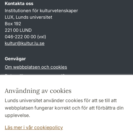
Kontakta oss
Institutionen för kulturvetenskaper
LUX, Lunds universitet
Box 192
221 00 LUND
046-222 00 00 (vxl)
kultur
@
kultur.lu
.
se
Genvägar
Om webbplatsen och cookies
Behandling av personuppgifter
Tillgänglighetsredogörelse
Användning av cookies
TYPO3-login
Lunds universitet använder cookies för att se till att
webbplatsen fungerar korrekt och för att förbättra din
Följ oss i sociala medier
upplevelse.
Facebook
Instagram
LinkedIn
Youtube
Läs mer i vår cookiepolicy