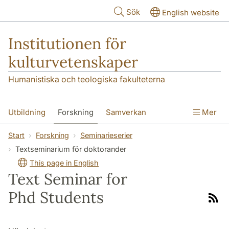
Hoppa till huvudinnehåll
Sök
English website
Institutionen för
kulturvetenskaper
Humanistiska och teologiska fakulteterna
Utbildning
Forskning
Samverkan
Mer
Om institutionen
Kontakt
Start
Forskning
Seminarieserier
Textseminarium för doktorander
This page in English
Text Seminar for
Phd Students
Rss-
flöde