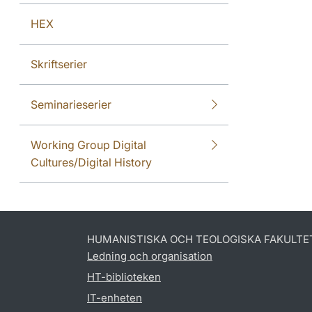
HEX
Skriftserier
Seminarieserier
Working Group Digital
Cultures/Digital History
HUMANISTISKA OCH TEOLOGISKA FAKULTE
Ledning och organisation
HT-biblioteken
IT-enheten