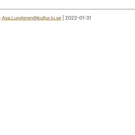
:
Asa.Lundgren
@
kultur.lu
.
se
| 2022-01-31