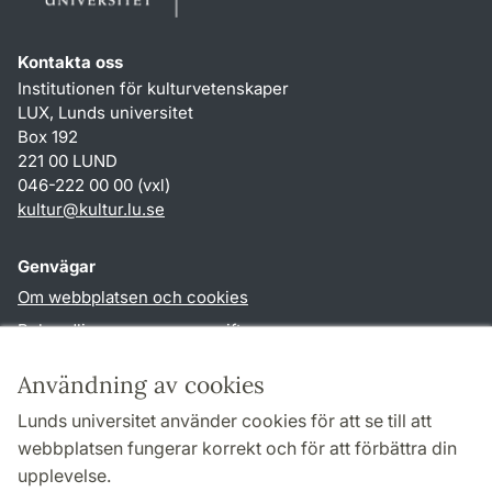
Kontakta oss
Institutionen för kulturvetenskaper
LUX, Lunds universitet
Box 192
221 00 LUND
046-222 00 00 (vxl)
kultur
@
kultur.lu
.
se
Genvägar
Om webbplatsen och cookies
Behandling av personuppgifter
Tillgänglighetsredogörelse
Användning av cookies
TYPO3-login
Lunds universitet använder cookies för att se till att
webbplatsen fungerar korrekt och för att förbättra din
Följ oss i sociala medier
upplevelse.