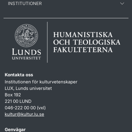
INSTITUTIONER
Kontakta oss
Institutionen för kulturvetenskaper
LUX, Lunds universitet
Box 192
221 00 LUND
046-222 00 00 (vxl)
kultur
@
kultur.lu
.
se
Genvägar