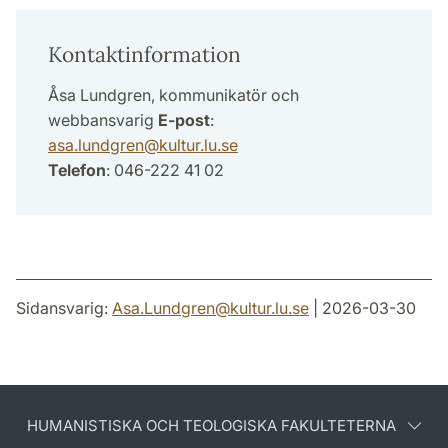
Kontaktinformation
Åsa Lundgren, kommunikatör och
webbansvarig
E-post
:
asa.lundgren
@
kultur.lu
.
se
Telefon
: 046-222 41 02
Sidansvarig:
Asa.Lundgren
@
kultur.lu
.
se
| 2026-03-30
HUMANISTISKA OCH TEOLOGISKA FAKULTETERNA