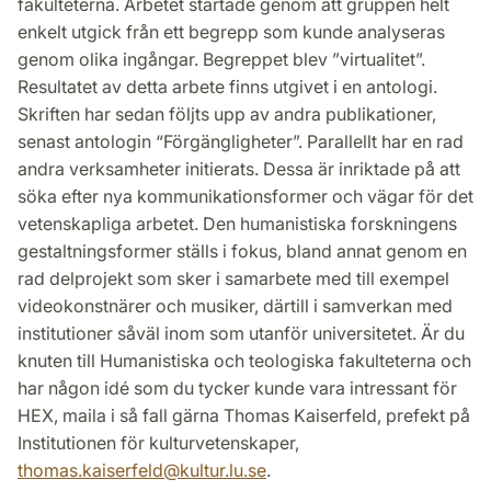
fakulteterna. Arbetet startade genom att gruppen helt
enkelt utgick från ett begrepp som kunde analyseras
genom olika ingångar. Begreppet blev ”virtualitet”.
Resultatet av detta arbete finns utgivet i en antologi.
Skriften har sedan följts upp av andra publikationer,
senast antologin “Förgängligheter”. Parallellt har en rad
andra verksamheter initierats. Dessa är inriktade på att
söka efter nya kommunikationsformer och vägar för det
vetenskapliga arbetet. Den humanistiska forskningens
gestaltningsformer ställs i fokus, bland annat genom en
rad delprojekt som sker i samarbete med till exempel
videokonstnärer och musiker, därtill i samverkan med
institutioner såväl inom som utanför universitetet. Är du
knuten till Humanistiska och teologiska fakulteterna och
har någon idé som du tycker kunde vara intressant för
HEX, maila i så fall gärna Thomas Kaiserfeld, prefekt på
Institutionen för kulturvetenskaper,
thomas.kaiserfeld
@
kultur.lu
.
se
.