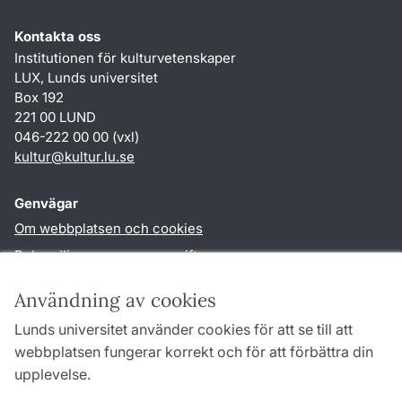
Kontakta oss
Institutionen för kulturvetenskaper
LUX, Lunds universitet
Box 192
221 00 LUND
046-222 00 00 (vxl)
kultur
@
kultur.lu
.
se
Genvägar
Om webbplatsen och cookies
Behandling av personuppgifter
Tillgänglighetsredogörelse
Användning av cookies
TYPO3-login
Lunds universitet använder cookies för att se till att
webbplatsen fungerar korrekt och för att förbättra din
Följ oss i sociala medier
upplevelse.
Facebook
Instagram
LinkedIn
Youtube