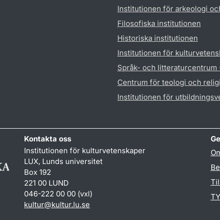
Institutionen för arkeologi oc
Filosofiska institutionen
Historiska institutionen
Institutionen för kulturveten
Språk- och litteraturcentrum
Centrum för teologi och reli
Institutionen för utbildnings
Kontakta oss
Ge
Institutionen för kulturvetenskaper
Om
LUX, Lunds universitet
Be
Box 192
Ti
221 00 LUND
046-222 00 00 (vxl)
TY
kultur
@
kultur.lu
.
se