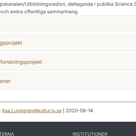
skanalen/Utbildningsradion, deltagande i publika Science 
och andra offentliga sammanhang.
gsprojekt
 forskningsprojekt
ioner
:
Asa.Lundgren
@
kultur.lu
.
se
| 2020-06-14
TERNA
INSTITUTIONER