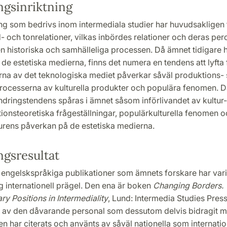
ngsinriktning
ng som bedrivs inom intermediala studier har huvudsakligen
d- och tonrelationer, vilkas inbördes relationer och deras per
en historiska och samhälleliga processen. Då ämnet tidigare 
de estetiska medierna, finns det numera en tendens att lyfta
rna av det teknologiska mediet påverkar såväl produktions-
rocesserna av kulturella produkter och populära fenomen. 
ndringstendens spåras i ämnet såsom införlivandet av kultur
onsteoretiska frågeställningar, populärkulturella fenomen 
turens påverkan på de estetiska medierna.
ngsresultat
engelskspråkiga publikationer som ämnets forskare har varit
ig internationell prägel. Den ena är boken
Changing Borders.
y Positions in Intermediality
, Lund: Intermedia Studies Pres
 av den dåvarande personal som dessutom delvis bidragit 
en har citerats och använts av såväl nationella som internatio