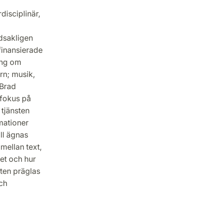
disciplinär,
dsakligen
finansierade
ing om
rn; musik,
 Brad
 fokus på
 tjänsten
mationer
ll ägnas
mellan text,
ket och hur
ten präglas
ch