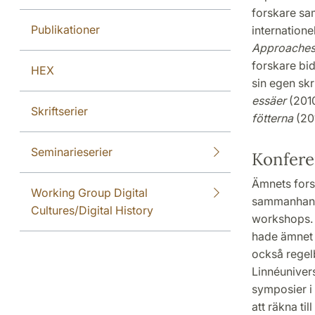
forskare sam
Publikationer
internatione
Approaches 
forskare bid
HEX
sin egen skr
essäer
(2010
Skriftserier
fötterna
(201
Seminarieserier
Konfere
Ämnets fors
Working Group Digital
sammanhang,
Cultures/Digital History
workshops. 
hade ämnet 
också regel
Linnéunivers
symposier i
att räkna ti