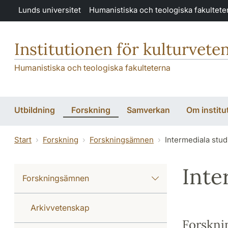
Hoppa till huvudinnehåll
Lunds universitet
Humanistiska och teologiska fakultete
Institutionen för kulturvete
Humanistiska och teologiska fakulteterna
Utbildning
Forskning
Samverkan
Om institu
Start
Forskning
Forskningsämnen
Intermediala stud
Inte
Forskningsämnen
Arkivvetenskap
Forskni