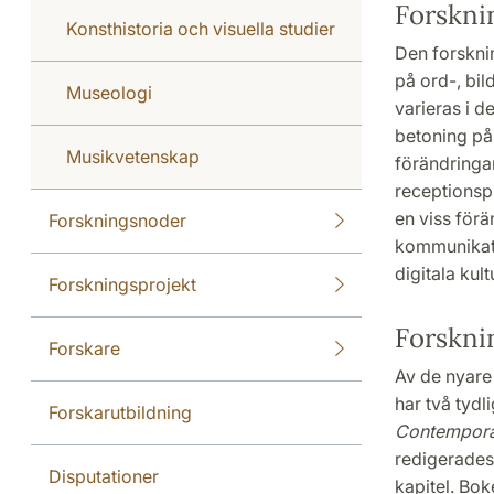
Forskni
Konsthistoria och visuella studier
Den forskni
på ord-, bil
Museologi
varieras i d
betoning på 
Musikvetenskap
förändringa
receptionsp
en viss förä
Forskningsnoder
kommunikati
digitala kul
Forskningsprojekt
Forskni
Forskare
Av de nyare 
har två tydl
Forskarutbildning
Contemporar
redigerades
Disputationer
kapitel. Bok