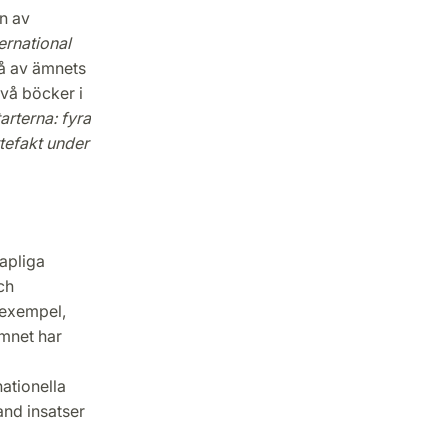
n av
ernational
vå av ämnets
två böcker i
rterna: fyra
tefakt under
apliga
ch
 exempel,
mnet har
nationella
nd insatser