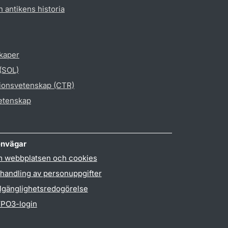
h antikens historia
skaper
 (SOL)
gionsvetenskap (CTR)
vetenskap
nvägar
 webbplatsen och cookies
handling av personuppgifter
llgänglighetsredogörelse
PO3-login