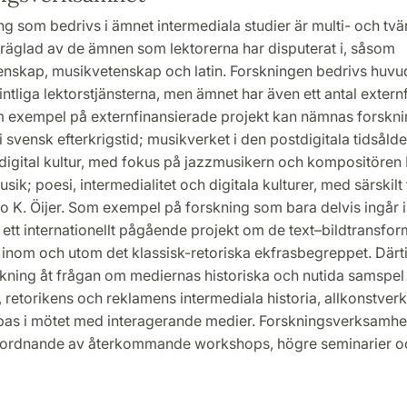
g som bedrivs i ämnet intermediala studier är multi- och tvär
präglad av de ämnen som lektorerna har disputerat i, såsom
etenskap, musikvetenskap och latin. Forskningen bedrivs huvu
ntliga lektorstjänsterna, men ämnet har även ett antal extern
m exempel på externfinansierade projekt kan nämnas forskn
 svensk efterkrigstid; musikverket i den postdigitala tidsålde
digital kultur, med fokus på jazzmusikern och kompositören
ik; poesi, intermedialitet och digitala kulturer, med särskilt
 K. Öijer. Som exempel på forskning som bara delvis ingår i
ett internationellt pågående projekt om de text–bildtransfor
inom och utom det klassisk-retoriska ekfrasbegreppet. Därti
kning åt frågan om mediernas historiska och nutida samspel 
, retorikens och reklamens intermediala historia, allkonstver
as i mötet med interagerande medier. Forskningsverksamhe
nordnande av återkommande workshops, högre seminarier o