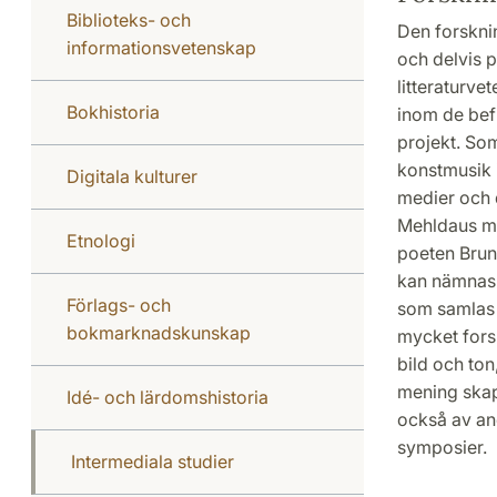
Biblioteks- och
Den forsknin
informationsvetenskap
och delvis 
litteraturv
Bokhistoria
inom de befi
projekt. So
konstmusik i
Digitala kulturer
medier och 
Mehldaus mus
Etnologi
poeten Bruno
kan nämnas 
Förlags- och
som samlas 
bokmarknadskunskap
mycket fors
bild och ton
mening skap
Idé- och lärdomshistoria
också av a
symposier.
Intermediala studier