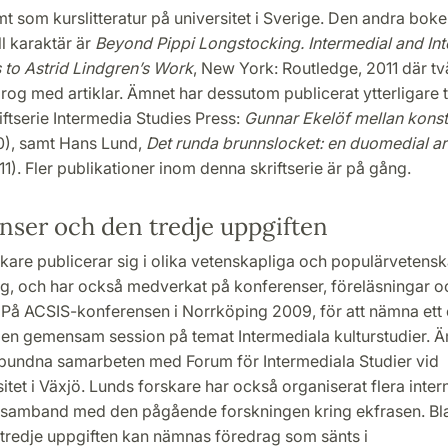
t som kurslitteratur på universitet i Sverige. Den andra boke
ll karaktär är
Beyond Pippi Longstocking. Intermedial and Int
to Astrid Lindgren’s Work
, New York: Routledge, 2011 där t
rog med artiklar. Ämnet har dessutom publicerat ytterligare 
iftserie Intermedia Studies Press:
Gunnar Ekelöf mellan konsta
), samt Hans Lund,
Det runda brunnslocket: en duomedial ar
1). Fler publikationer inom denna skriftserie är på gång.
nser och den tredje uppgiften
kare publicerar sig i olika vetenskapliga och populärvetensk
 och har också medverkat på konferenser, föreläsningar o
På ACSIS-konferensen i Norrköping 2009, för att nämna ett
en gemensam session på temat Intermediala kulturstudier. Ä
bundna samarbeten med Forum för Intermediala Studier vid
itet i Växjö. Lunds forskare har också organiserat flera inter
 samband med den pågående forskningen kring ekfrasen. Bla
ll tredje uppgiften kan nämnas föredrag som sänts i