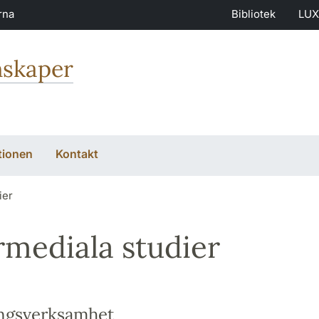
rna
Bibliotek
LUX
nskaper
tionen
Kontakt
ier
rmediala studier
ngsverksamhet