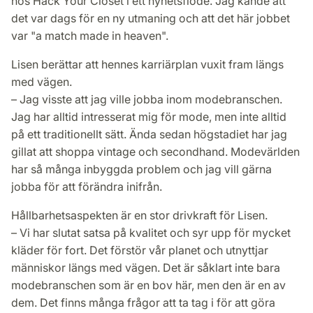
hos Hack Your Closet i ett nyhetsflöde. Jag kände att
det var dags för en ny utmaning och att det här jobbet
var "a match made in heaven".
Lisen berättar att hennes karriärplan vuxit fram längs
med vägen.
– Jag visste att jag ville jobba inom modebranschen.
Jag har alltid intresserat mig för mode, men inte alltid
på ett traditionellt sätt. Ända sedan högstadiet har jag
gillat att shoppa vintage och secondhand. Modevärlden
har så många inbyggda problem och jag vill gärna
jobba för att förändra inifrån.
Hållbarhetsaspekten är en stor drivkraft för Lisen.
– Vi har slutat satsa på kvalitet och syr upp för mycket
kläder för fort. Det förstör vår planet och utnyttjar
människor längs med vägen. Det är såklart inte bara
modebranschen som är en bov här, men den är en av
dem. Det finns många frågor att ta tag i för att göra