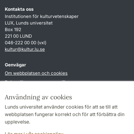
Kontakta oss
Institutionen för kulturvetenskaper
LUX, Lunds universitet
Box 192
221 00 LUND
046-222 00 00 (vxl)
kultur
@
kultur.lu
.
se
Genvägar
Om webbplatsen och cookies
Behandling av personuppgifter
Tillgänglighetsredogörelse
Användning av cookies
TYPO3-login
Lunds universitet använder cookies för att se till att
webbplatsen fungerar korrekt och för att förbättra din
Följ oss i sociala medier
upplevelse.
Facebook
Instagram
LinkedIn
Youtube