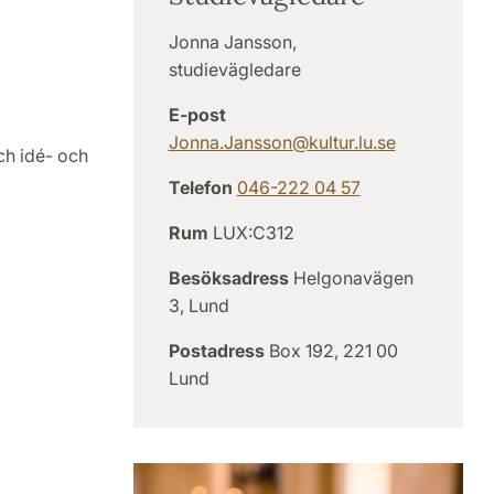
Jonna Jansson,
studievägledare
E-post
Jonna.Jansson
@
kultur.lu
.
se
ch idé- och
Telefon
046-222 04 57
Rum
LUX:C312
Besöksadress
Helgonavägen
3, Lund
Postadress
Box 192, 221 00
Lund