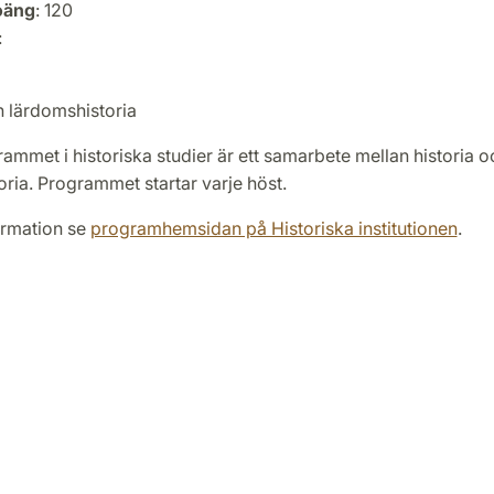
oäng
: 120
:
h lärdomshistoria
mmet i historiska studier är ett samarbete mellan historia o
ria. Programmet startar varje höst.
ormation se
programhemsidan på Historiska institutionen
.