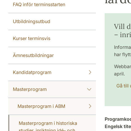
FAQ inför terminsstarten
Utbildningsutbud
Vill 
– inr
Kurser terminsvis
Informa
har flytt
Ämnesutbildningar
Webban
Kandidatprogram
april.
Gå til
Masterprogram
Masterprogram i ABM
Programko
Masterprogram i historiska
Engelsk tite
studier, inriktning idé- och