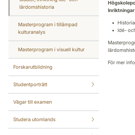
Högskolep
lärdomshistoria
Inriktningar
Historia
Masterprogram i tillämpad
Idé- oc
kulturanalys
Masterprogra
Masterprogram i visuell kultur
lärdomshisto
För mer inf
Forskarutbildning
Studentporträtt
Vägar till examen
Studera utomlands