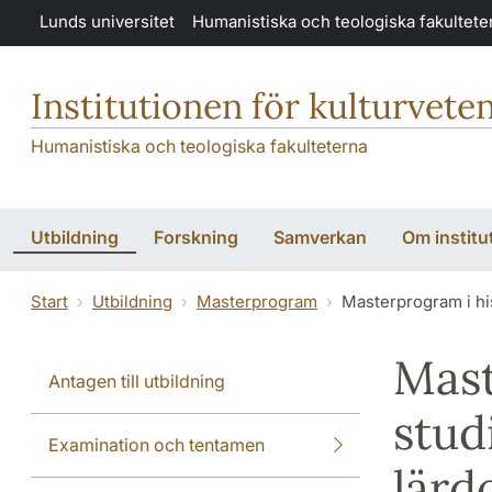
Hoppa till huvudinnehåll
Lunds universitet
Humanistiska och teologiska fakultete
Institutionen för kulturvete
Humanistiska och teologiska fakulteterna
Utbildning
Forskning
Samverkan
Om institu
Start
Utbildning
Masterprogram
Masterprogram i his
Mast
Antagen till utbildning
stud
Examination och tentamen
lärd