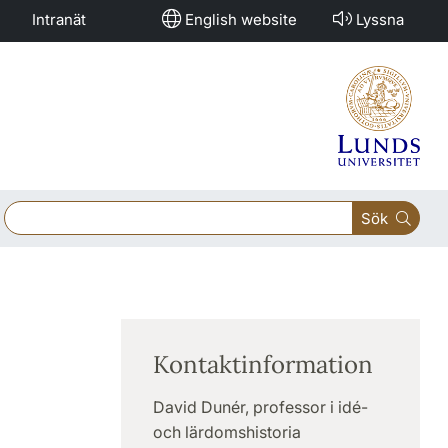
Intranät
English website
Lyssna
Sök
Kontaktinformation
David Dunér, professor i idé-
och lärdomshistoria