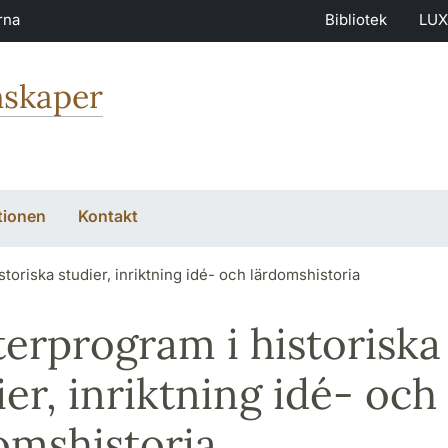
rna
Bibliotek
LUX
nskaper
tionen
Kontakt
toriska studier, inriktning idé- och lärdomshistoria
erprogram i historiska
ier, inriktning idé- och
omshistoria