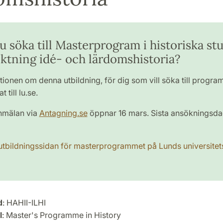
du söka till Masterprogram i historiska st
iktning idé- och lärdomshistoria?
tionen om denna utbildning, för dig som vill söka till progra
at till lu.se.
mälan via
Antagning.se
öppnar 16 mars. Sista ansökningsdag
l utbildningssidan för masterprogrammet på Lunds universit
d
: HAHII-ILHI
l
: Master's Programme in History