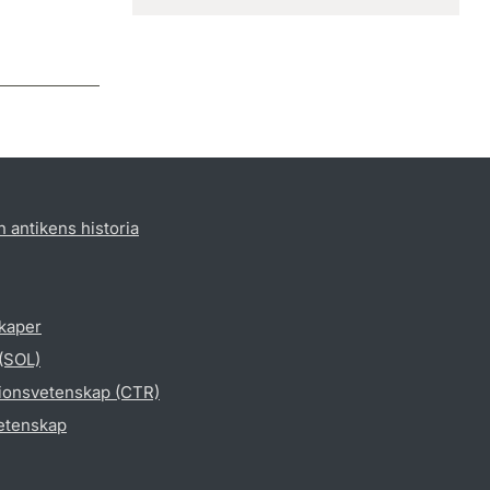
h antikens historia
skaper
 (SOL)
gionsvetenskap (CTR)
vetenskap