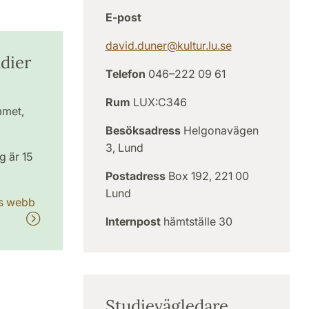
E-post
david.duner
@
kultur.lu
.
se
udier
Telefon
046–222 09 61
Rum
LUX:C346
mmet,
Besöksadress
Helgonavägen
3, Lund
 är 15
Postadress
Box 192, 221 00
Lund
ets webb
Internpost
hämtställe 30
Studievägledare