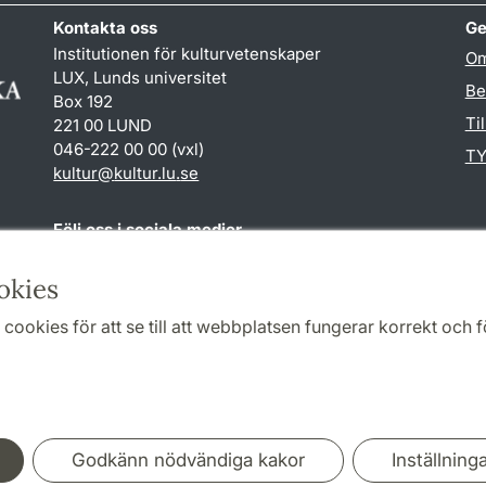
Kontakta oss
Ge
Institutionen för kulturvetenskaper
Om
LUX, Lunds universitet
Be
Box 192
Ti
221 00 LUND
046-222 00 00 (vxl)
TY
kultur
@
kultur.lu
.
se
Följ oss i sociala medier
Facebook
Instagram
LinkedIn
Youtube
okies
cookies för att se till att webbplatsen fungerar korrekt och fö
Samarbeten och nätverk
Godkänn nödvändiga kakor
Inställning