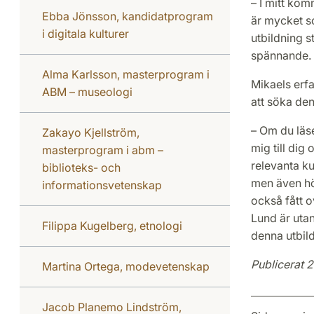
– I mitt kom
Ebba Jönsson, kandidatprogram
är mycket so
i digitala kulturer
utbildning s
spännande.
Alma Karlsson, masterprogram i
Mikaels erfa
ABM – museologi
att söka de
– Om du läse
Zakayo Kjellström,
mig till dig
masterprogram i abm –
relevanta k
biblioteks- och
men även hög
informationsvetenskap
också fått 
Lund är utan
Filippa Kugelberg, etnologi
denna utbil
Publicerat 
Martina Ortega, modevetenskap
Jacob Planemo Lindström,