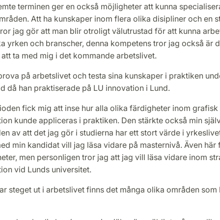
emte terminen ger en också möjligheter att kunna specialiser
områden. Att ha kunskaper inom flera olika disipliner och en s
tror jag gör att man blir otroligt välutrustad för att kunna arb
ika yrken och branscher, denna kompetens tror jag också är d
att ta med mig i det kommande arbetslivet.
prova på arbetslivet och testa sina kunskaper i praktiken und
d då han praktiserade på LU innovation i Lund.
ioden fick mig att inse hur alla olika färdigheter inom grafis
n kunde appliceras i praktiken. Den stärkte också min självt
n av att det jag gör i studierna har ett stort värde i yrkeslivet
med min kandidat vill jag läsa vidare på masternivå. Även här 
heter, men personligen tror jag att jag vill läsa vidare inom st
on vid Lunds universitet.
ar steget ut i arbetslivet finns det många olika områden som