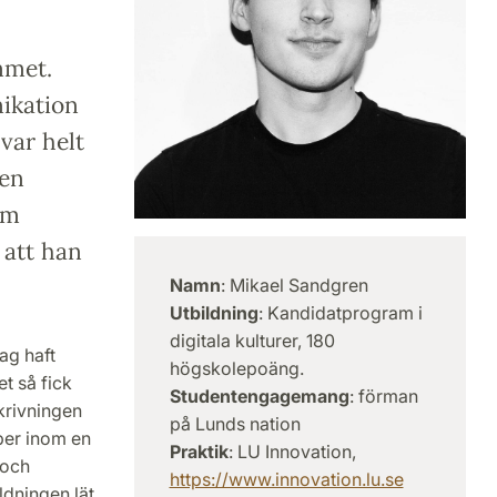
mmet.
ikation
var helt
ken
om
 att han
Namn
: Mikael Sandgren
Utbildning
: Kandidatprogram i
digitala kulturer, 180
jag haft
högskolepoäng.
et så fick
Studentengagemang
: förman
krivningen
på Lunds nation
per inom en
Praktik
: LU Innovation,
 och
https://www.innovation.lu.se
ldningen lät