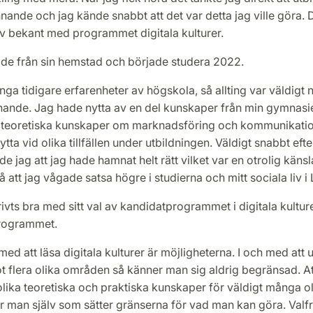
nande och jag kände snabbt att det var detta jag ville göra. 
ev bekant med programmet digitala kulturer.
tade från sin hemstad och började studera 2022.
nga tidigare erfarenheter av högskola, så allting var väldigt 
ande. Jag hade nytta av en del kunskaper från min gymnasi
 teoretiska kunskaper om marknadsföring och kommunikati
ytta vid olika tillfällen under utbildningen. Väldigt snabbt efter
e jag att jag hade hamnat helt rätt vilket var en otrolig käns
 att jag vågade satsa högre i studierna och mitt sociala liv i
rivts bra med sitt val av kandidatprogrammet i digitala kultur
rogrammet.
med att läsa digitala kulturer är möjligheterna. I och med att 
ot flera olika områden så känner man sig aldrig begränsad. A
lika teoretiska och praktiska kunskaper för väldigt många o
är man själv som sätter gränserna för vad man kan göra. Valfr