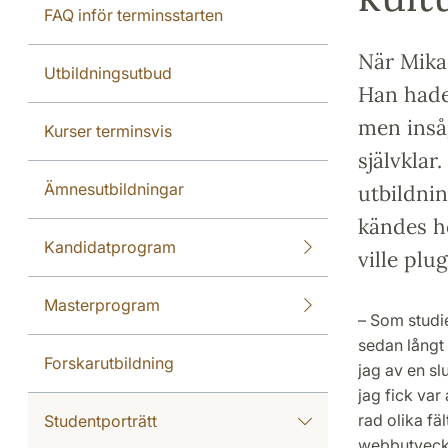
FAQ inför terminsstarten
När Mika
Utbildningsutbud
Han hade
men insåg
Kurser terminsvis
självklar
Ämnesutbildningar
utbildnin
kändes he
Kandidatprogram
ville plu
Masterprogram
– Som studies
sedan långt t
Forskarutbildning
jag av en s
jag fick var
rad olika fä
Studentporträtt
webbutveckli