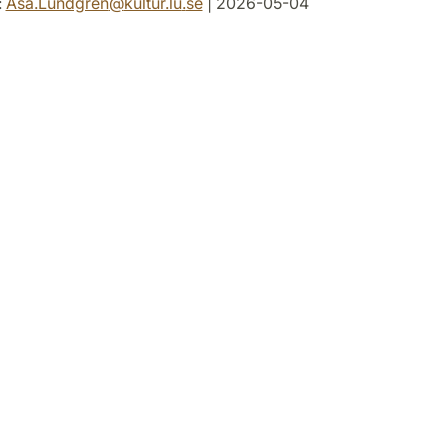
:
Asa.Lundgren
@
kultur.lu
.
se
| 2026-05-04