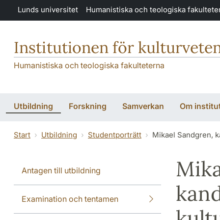
Hoppa till huvudinnehåll
Lunds universitet
Humanistiska och teologiska fakultete
Institutionen för kulturvete
Humanistiska och teologiska fakulteterna
Utbildning
Forskning
Samverkan
Om institu
Start
Utbildning
Studentporträtt
Mikael Sandgren, ka
Mika
Antagen till utbildning
kand
Examination och tentamen
kult