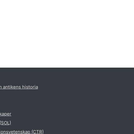
h antikens historia
skaper
 (SOL)
gionsvetenskap (CTR)