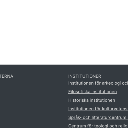
TERNA
INSTITUTIONER
Institutionen för arkeologi oc
Filosofiska institutionen
Historiska institutionen
Institutionen för kulturveten
Språk- och litteraturcentrum
Centrum för teologi och reli