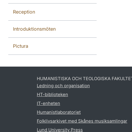
Reception
Introduktionsmöten
Pictura
HUMANISTISKA OCH TEOLOGISKA FAKULTE
Ledning och organisation
HT-biblioteken
IT-enheten
Humanistlaboratoriet
Folklivsarkivet med Skånes musiksamlingar
Lund University Press