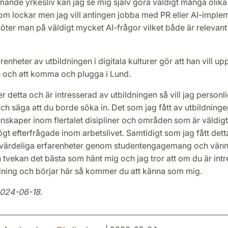
mande yrkesliv kan jag se mig själv göra väldigt många olika 
m lockar men jag vill antingen jobba med PR eller AI-implem
töter man på väldigt mycket AI-frågor vilket både är relevant
renheter av utbildningen i digitala kulturer gör att han vill up
n och att komma och plugga i Lund.
r detta och är intresserad av utbildningen så vill jag personli
 och säga att du borde söka in. Det som jag fått av utbildninge
unskaper inom flertalet disipliner och områden som är väldi
t efterfrågade inom arbetslivet. Samtidigt som jag fått dett
ovärdeliga erfarenheter genom studentengagemang och vänner
 tvekan det bästa som hänt mig och jag tror att om du är int
dning och börjar här så kommer du att känna som mig.
2024-06-18
.