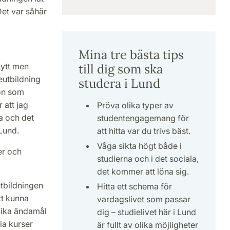
Det var såhär
Mina tre bästa tips
till dig som ska
nytt men
eutbildning
studera i Lund
on som
 att jag
Pröva olika typer av
la och det
studentengagemang för
 Lund.
att hitta var du trivs bäst.
Våga sikta högt både i
er och
studierna och i det sociala,
det kommer att löna sig.
utbildningen
Hitta ett schema för
tt kunna
vardagslivet som passar
lika ändamål
dig – studielivet här i Lund
ia kurser
är fullt av olika möjligheter