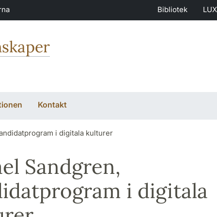
rna
Bibliotek
LUX
nskaper
tionen
Kontakt
ndidatprogram i digitala kulturer
el Sandgren,
idatprogram i digitala
urer