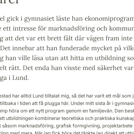
el gick i gymnasiet läste han ekonomiprogra
 ett intresse för marknadsföring och kommun
 att det var ett brett fält där vägen fram inte 
. Det innebar att han funderade mycket på vil
g han ville läsa utan att hitta en utbildning s
lt rätt. Det enda han visste med säkerhet var
gga i Lund.
tad har alltid Lund tilltalat mig, så det har varit ett mål som 
illbaka i tiden att få plugga här. Under mitt sista år i gymnasi
lump höra om ett nytt program genom en familjevän. Den bes
 att utbildningen kombinerar teoretiska och praktiska kunska
lt såsom marknadsföring, grafisk formgivning, projektarbete
ng med mera. När jag fick höra det tänkte jag direkt att utbi