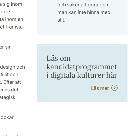
a sig inom
och saker att göra och
törre
man kan inte hinna med
eta inom en
allt.
et främsta
er sin
Läs om
kandidatprogrammet
k design och
i digitala kulturer här
illit och
. Efter att
Läs mer
finns det
rategisk
 lockar