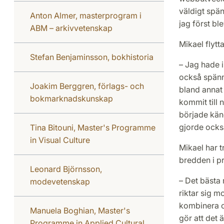
väldigt spän
Anton Almer, masterprogram i
jag först bl
ABM – arkivvetenskap
Mikael flyt
Stefan Benjaminsson, bokhistoria
– Jag hade i
också spänn
Joakim Berggren, förlags- och
bland annat
bokmarknadskunskap
kommit till n
började känd
gjorde också
Tina Bitouni, Master's Programme
in Visual Culture
Mikael har t
bredden i p
Leonard Björnsson,
– Det bästa 
modevetenskap
riktar sig m
kombinera o
Manuela Boghian, Master's
gör att det 
Programme in Applied Cultural