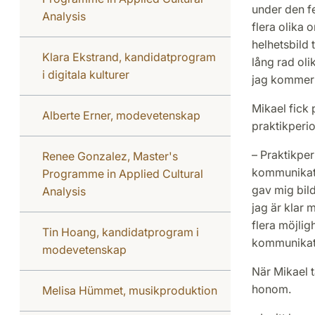
under den f
Analysis
flera olika 
helhetsbild 
Klara Ekstrand, kandidatprogram
lång rad ol
i digitala kulturer
jag kommer 
Mikael fick 
Alberte Erner, modevetenskap
praktikperio
– Praktikper
Renee Gonzalez, Master's
kommunikatio
Programme in Applied Cultural
gav mig bilde
Analysis
jag är klar 
flera möjlig
Tin Hoang, kandidatprogram i
kommunikati
modevetenskap
När Mikael t
honom.
Melisa Hümmet, musikproduktion