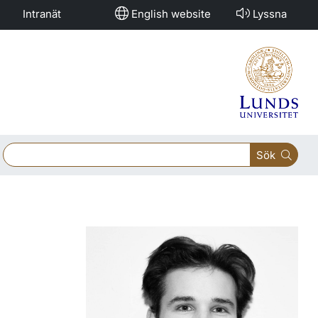
Intranät
English website
Lyssna
Sök