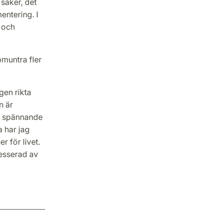
saker, det
entering. I
 och
pmuntra fler
gen rikta
n är
gt spännande
a har jag
 för livet.
resserad av