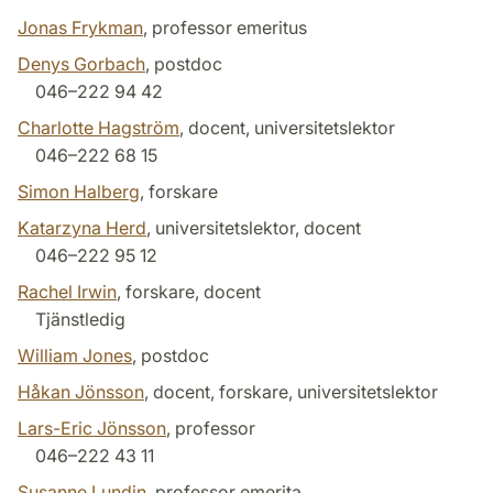
Jonas Frykman
, professor emeritus
Denys Gorbach
, postdoc
046–222 94 42
Charlotte Hagström
, docent, universitetslektor
046–222 68 15
Simon Halberg
, forskare
Katarzyna Herd
, universitetslektor, docent
046–222 95 12
Rachel Irwin
, forskare, docent
Tjänstledig
William Jones
, postdoc
Håkan Jönsson
, docent, forskare, universitetslektor
Lars-Eric Jönsson
, professor
046–222 43 11
Susanne Lundin
, professor emerita