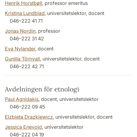
Henrik Horstbøll
, professor emeritus
Kristina Lundblad
, universitetslektor, docent
046–222 41 71
Jonas Nordin
, professor
046–222 31 42
Eva Nylander
, docent
Gunilla Törnvall
, universitetslektor, docent
046–222 42 71
Avdelningen för etnologi
Paul Agnidakis
, docent, universitetslektor
046–222 09 45
Elzbieta Drazkiewicz
, universitetslektor, docent
Jessica Enevold
, universitetslektor
046–222 04 19