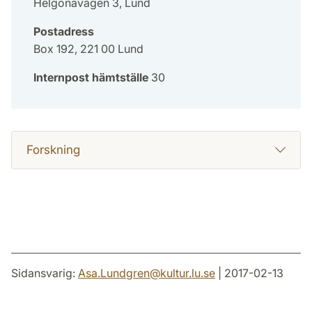
Helgonavägen 3, Lund
Postadress
Box 192, 221 00 Lund
Internpost hämtställe
30
Forskning
Sidansvarig:
Asa.Lundgren
@
kultur.lu
.
se
| 2017-02-13