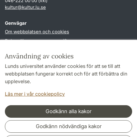
046-222 00 00 (vxl)
kultur
@
kultur.lu
.
se
Genvägar
Om webbplatsen och cookies
Behandling av personuppgifter
Tillgänglighetsredogörelse
Användning av cookies
TYPO3-login
Lunds universitet använder cookies för att se till att
webbplatsen fungerar korrekt och för att förbättra din
Följ oss i sociala medier
upplevelse.
Facebook
Instagram
LinkedIn
Youtube
Läs mer i vår cookiepolicy
Godkänn alla kakor
Samarbeten och nätverk
Godkänn nödvändiga kakor