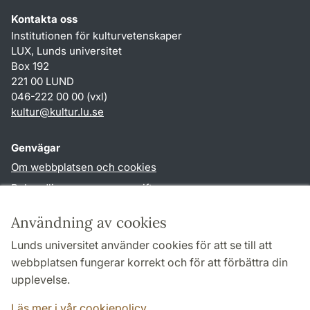
Kontakta oss
Institutionen för kulturvetenskaper
LUX, Lunds universitet
Box 192
221 00 LUND
046-222 00 00 (vxl)
kultur
@
kultur.lu
.
se
Genvägar
Om webbplatsen och cookies
Behandling av personuppgifter
Tillgänglighetsredogörelse
Användning av cookies
TYPO3-login
Lunds universitet använder cookies för att se till att
webbplatsen fungerar korrekt och för att förbättra din
Följ oss i sociala medier
upplevelse.
Facebook
Instagram
LinkedIn
Youtube
Läs mer i vår cookiepolicy