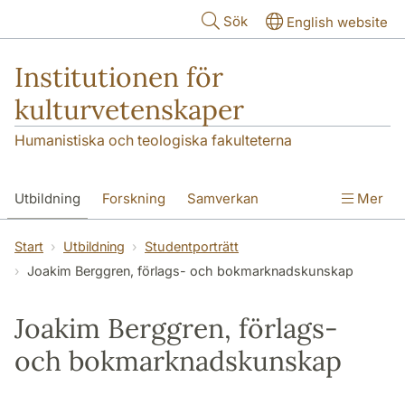
Hoppa till huvudinnehåll
Sök
English website
Institutionen för
kulturvetenskaper
Humanistiska och teologiska fakulteterna
Utbildning
Forskning
Samverkan
Mer
Om institutionen
Kontakt
Start
Utbildning
Studentporträtt
Joakim Berggren, förlags- och bokmarknadskunskap
Joakim Berggren, förlags-
och bokmarknadskunskap