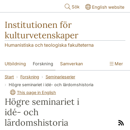
Hoppa till huvudinnehåll
Sök
English website
Institutionen för
kulturvetenskaper
Humanistiska och teologiska fakulteterna
Utbildning
Forskning
Samverkan
Mer
Om institutionen
Kontakt
Start
Forskning
Seminarieserier
Högre seminariet i idé- och lärdomshistoria
This page in English
Högre seminariet i
idé- och
lärdomshistoria
Rss-
flöde