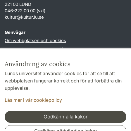
221 00 LUND
046-222 00 00 (vxl)
kultur
@
kultur.lu
.
se
Genvägar
Om webbplatsen och cookies
Behandling av personuppgifter
Tillgänglighetsredogörelse
Användning av cookies
TYPO3-login
Lunds universitet använder cookies för att se till att
webbplatsen fungerar korrekt och för att förbättra din
Följ oss i sociala medier
upplevelse.
Facebook
Instagram
LinkedIn
Youtube
Läs mer i vår cookiepolicy
Godkänn alla kakor
Samarbeten och nätverk