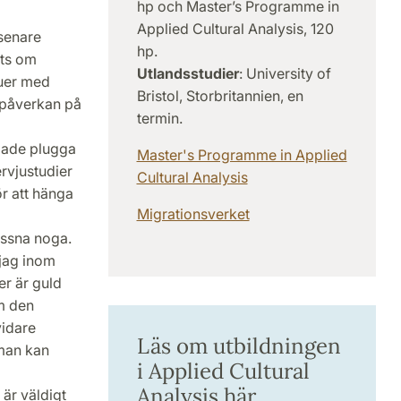
hp och Master’s Programme in
Applied Cultural Analysis, 120
senare
hp.
ats om
Utlandsstudier
: University of
juer med
Bristol, Storbritannien, en
 påverkan på
termin.
rjade plugga
Master's Programme in Applied
rvjustudier
Cultural Analysis
ör att hänga
Migrationsverket
lyssna noga.
 jag inom
er är guld
om den
vidare
Läs om utbildningen
 man kan
i Applied Cultural
Analysis här
är väldigt