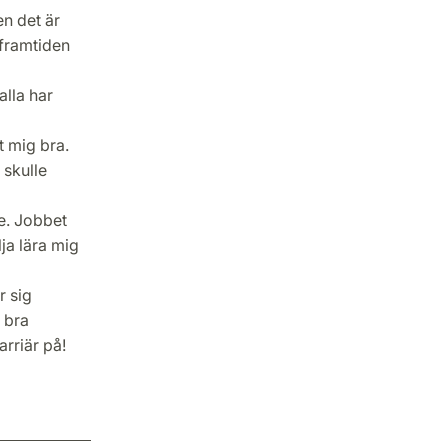
n det är
 framtiden
alla har
t mig bra.
 skulle
de. Jobbet
lja lära mig
r sig
 bra
arriär på!