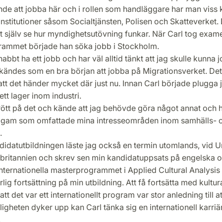
nde att jobba här och i rollen som handläggare har man viss
nstitutioner såsom Socialtjänsten, Polisen och Skatteverket. 
tt själv se hur myndighetsutövning funkar. När Carl tog exam
ammet började han söka jobb i Stockholm.
snabbt ha ett jobb och har väl alltid tänkt att jag skulle kunna 
t kändes som en bra början att jobba på Migrationsverket. Det
tt det händer mycket där just nu. Innan Carl började plugga
ett lager inom industri.
rött på det och kände att jag behövde göra något annat och h
gam som omfattade mina intresseområden inom samhälls- 
.
idatutbildningen läste jag också en termin utomlands, vid Un
orbritannien och skrev sen min kandidatuppsats på engelska o
internationella masterprogrammet i Applied Cultural Analysis
lig fortsättning på min utbildning. Att få fortsätta med kultur
att det var ett internationellt program var stor anledning till a
igheten dyker upp kan Carl tänka sig en internationell karriä
.