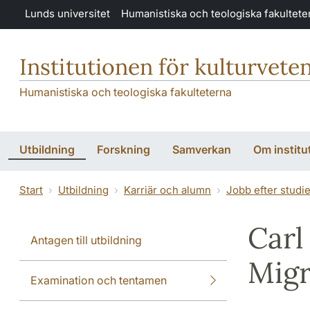
Hoppa till huvudinnehåll
Lunds universitet
Humanistiska och teologiska fakultete
Institutionen för kulturvete
Humanistiska och teologiska fakulteterna
Utbildning
Forskning
Samverkan
Om institu
Start
Utbildning
Karriär och alumn
Jobb efter studi
Carl
Antagen till utbildning
Migr
Examination och tentamen