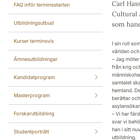
Carl Has
FAQ inför terminsstarten
Cultural
Utbildningsutbud
som hand
Kurser terminsvis
I sin roll s
världen och
Ämnesutbildningar
– Jag möter 
från krig oc
människohand
Kandidatprogram
samtalet ska
hemland. Det
Masterprogram
berättar och
asylansökan
Forskarutbildning
– Vi har fär
svar vi behö
han i sitt n
Studentporträtt
utbildning.