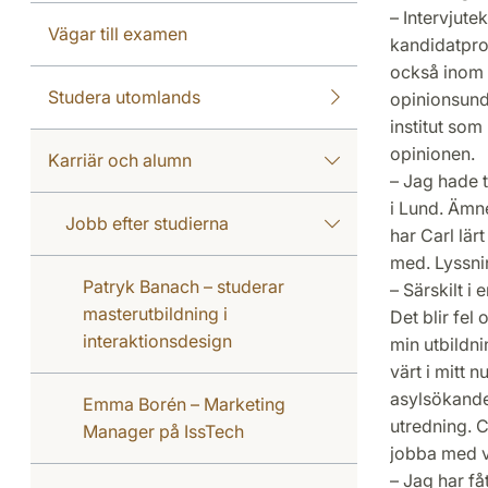
– Intervjute
Vägar till examen
kandidatpro
också inom 
Studera utomlands
opinionsunde
institut so
opinionen.
Karriär och alumn
– Jag hade t
i Lund. Ämn
Jobb efter studierna
har Carl lär
med. Lyssnin
Patryk Banach – studerar
– Särskilt i 
masterutbildning i
Det blir fel
interaktionsdesign
min utbildni
värt i mitt 
asylsökande 
Emma Borén – Marketing
utredning. C
Manager på IssTech
jobba med vä
– Jag har få