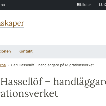
rna
Bibliotek
LUX
nskaper
tionen
Kontakt
erna
Carl Hassellöf – handläggare på Migrationsverket
 Hassellöf – handläggar
ationsverket