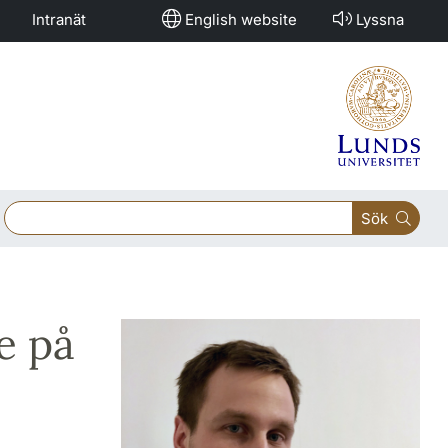
Intranät
English website
Lyssna
Sök
e på