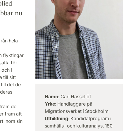
lied
obbar nu
från hela
m flyktingar
satta för
 och i
ill sitt
ill det de
 deras
Namn
: Carl Hassellöf
Yrke
: Handläggare på
 fram de
Migrationsverket i Stockholm
r fram att
Utbildning
: Kandidatprogram i
rt inom sin
samhälls- och kulturanalys, 180