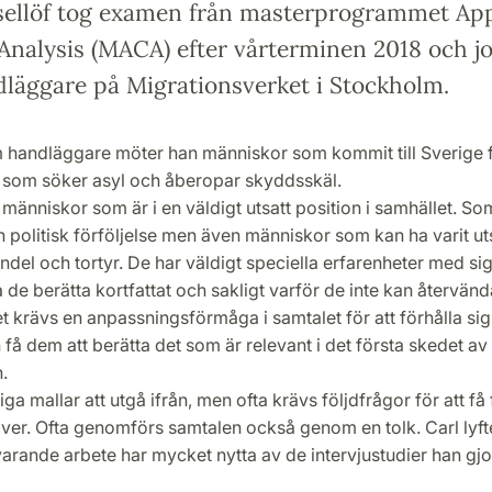
sellöf tog examen från masterprogrammet App
 Analysis (MACA) efter vårterminen 2018 och j
läggare på Migrationsverket i Stockholm.
om handläggare möter han människor som kommit till Sverige 
 som söker asyl och åberopar skyddsskäl.
människor som är i en väldigt utsatt position i samhället. So
h politisk förföljelse men även människor som kan ha varit ut
el och tortyr. De har väldigt speciella erfarenheter med sig
 de berätta kortfattat och sakligt varför de inte kan återvända t
 krävs en anpassningsförmåga i samtalet för att förhålla sig t
 få dem att berätta det som är relevant i det första skedet av
.
diga mallar att utgå ifrån, men ofta krävs följdfrågor för att få
ver. Ofta genomförs samtalen också genom en tolk. Carl lyfte
uvarande arbete har mycket nytta av de intervjustudier han gjo