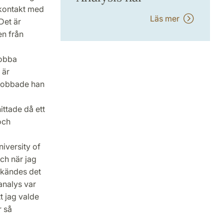
 kontakt med
Läs mer
Det är
en från
jobba
 är
 jobbade han
ittade då ett
och
iversity of
ch när jag
 kändes det
analys var
tt jag valde
r så