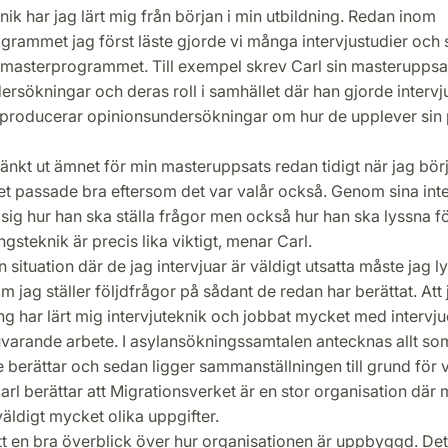
knik har jag lärt mig från början i min utbildning. Redan inom
grammet jag först läste gjorde vi många intervjustudier och 
masterprogrammet. Till exempel skrev Carl sin masterupps
rsökningar och deras roll i samhället där han gjorde interv
m producerar opinionsundersökningar om hur de upplever sin
änkt ut ämnet för min masteruppsats redan tidigt när jag bö
et passade bra eftersom det var valår också. Genom sina inte
t sig hur han ska ställa frågor men också hur han ska lyssna f
gsteknik är precis lika viktigt, menar Carl.
en situation där de jag intervjuar är väldigt utsatta måste jag 
 om jag ställer följdfrågor på sådant de redan har berättat. Att
ng har lärt mig intervjuteknik och jobbat mycket med intervju
nuvarande arbete. I asylansökningssamtalen antecknas allt s
berättar och sedan ligger sammanställningen till grund för 
arl berättar att Migrationsverket är en stor organisation där
ldigt mycket olika uppgifter.
tt en bra överblick över hur organisationen är uppbyggd. Det 