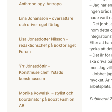
Anthropology, Antropo
– Jag har en
ingen brådsk
hade varit r
Lina Johansson – översättare
– Det jobb j
och driver eget förlag
inom detta o
integrations
Lisa Jonasdotter Nilsson –
Efter att ha
redaktionschef på Bokförlaget
tycka att det
Forum
– Det är för
ska driva på
Ýrr Jónasdóttir –
mer. Jag vill
Konstmuseichef, Ystads
– Jobbet ja
konstmuseum
mycket. Är 
arbetsplats.
Monika Kowalski – stylist och
Publicerat 2
koordinator på Boozt Fashion
AB