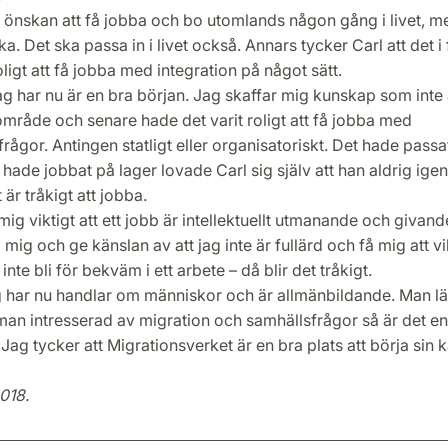
 önskan att få jobba och bo utomlands någon gång i livet, me
a. Det ska passa in i livet också. Annars tycker Carl att det i
oligt att få jobba med integration på något sätt.
ag har nu är en bra början. Jag skaffar mig kunskap som inte 
mråde och senare hade det varit roligt att få jobba med
frågor. Antingen statligt eller organisatoriskt. Det hade passa
n hade jobbat på lager lovade Carl sig själv att han aldrig igen
 är tråkigt att jobba.
 mig viktigt att ett jobb är intellektuellt utmanande och givan
 mig och ge känslan av att jag inte är fullärd och få mig att vi
 inte bli för bekväm i ett arbete – då blir det tråkigt.
g har nu handlar om människor och är allmänbildande. Man lä
man intresserad av migration och samhällsfrågor så är det en
 Jag tycker att Migrationsverket är en bra plats att börja sin k
018.