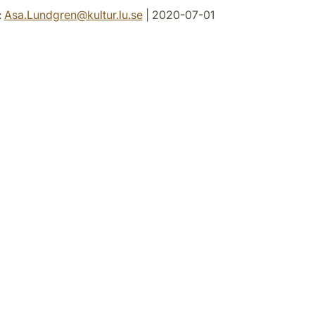
:
Asa.Lundgren
@
kultur.lu
.
se
| 2020-07-01