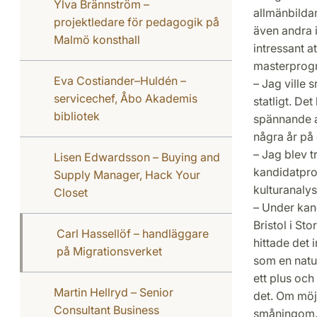
Ylva Brännström –
allmänbilda
projektledare för pedagogik på
även andra i
Malmö konsthall
intressant a
masterprogr
Eva Costiander–Huldén –
– Jag ville 
servicechef, Åbo Akademis
statligt. De
bibliotek
spännande a
några år på 
– Jag blev t
Lisen Edwardsson – Buying and
kandidatpro
Supply Manager, Hack Your
kulturanalys
Closet
– Under kand
Bristol i St
Carl Hassellöf – handläggare
hittade det 
på Migrationsverket
som en natur
ett plus och 
Martin Hellryd – Senior
det. Om möjl
Consultant Business
småningom