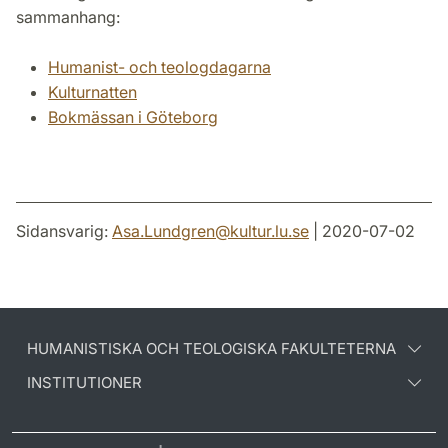
sammanhang:
Humanist- och teologdagarna
Kulturnatten
Bokmässan i Göteborg
Sidansvarig:
Asa.Lundgren
@
kultur.lu
.
se
| 2020-07-02
HUMANISTISKA OCH TEOLOGISKA FAKULTETERNA
INSTITUTIONER