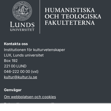
Kontakta oss
Institutionen för kulturvetenskaper
LUX, Lunds universitet
Box 192
221 00 LUND
046-222 00 00 (vxl)
kultur
@
kultur.lu
.
se
Genvägar
Om webbplatsen och cookies
Behandling av personuppgifter