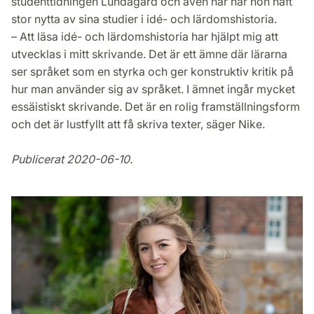
studenttidningen Lundagård och även här har hon haft
stor nytta av sina studier i idé- och lärdomshistoria.
– Att läsa idé- och lärdomshistoria har hjälpt mig att
utvecklas i mitt skrivande. Det är ett ämne där lärarna
ser språket som en styrka och ger konstruktiv kritik på
hur man använder sig av språket. I ämnet ingår mycket
essäistiskt skrivande. Det är en rolig framställningsform
och det är lustfyllt att få skriva texter, säger Nike.
Publicerat 2020-06-10.