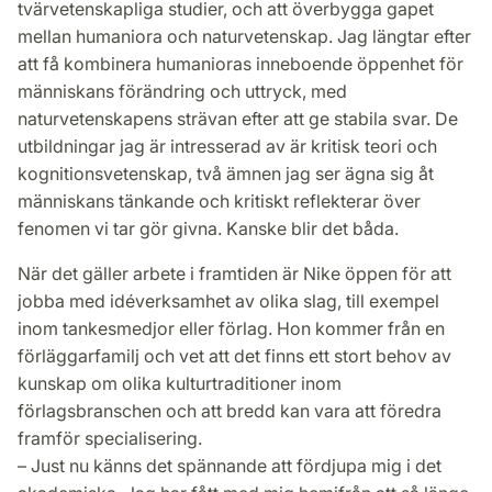
tvärvetenskapliga studier, och att överbygga gapet
mellan humaniora och naturvetenskap. Jag längtar efter
att få kombinera humanioras inneboende öppenhet för
människans förändring och uttryck, med
naturvetenskapens strävan efter att ge stabila svar. De
utbildningar jag är intresserad av är kritisk teori och
kognitionsvetenskap, två ämnen jag ser ägna sig åt
människans tänkande och kritiskt reflekterar över
fenomen vi tar gör givna. Kanske blir det båda.
När det gäller arbete i framtiden är Nike öppen för att
jobba med idéverksamhet av olika slag, till exempel
inom tankesmedjor eller förlag. Hon kommer från en
förläggarfamilj och vet att det finns ett stort behov av
kunskap om olika kulturtraditioner inom
förlagsbranschen och att bredd kan vara att föredra
framför specialisering.
– Just nu känns det spännande att fördjupa mig i det