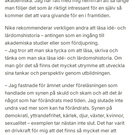
akademiska. Jag har fått med mig hemifrån att så länge
man följer det som är riktigt intressant för en själv så
kommer det att vara givande för en i framtiden.
Nike rekommenderar verkligen andra att läsa idé- och
lärdomshistoria – antingen som en ingång till
akademiska studier eller som fördjupning.
– Jag tror att man ska tycka om att läsa, skriva och
tänka om man ska läsa idé- och lärdomshistoria. Om
man gör det så finns det mycket utrymme att utveckla
sina tankar och perspektiv genom utbildningen.
– Jag fastnade för ämnet under föreläsningen som
handlade om synen på skuld och skam och att det är
något som har förändrats med tiden. Jag slutade inte
undra vad mer som kan ha förändrats. Synen på
demokrati, yttrandefrihet, kärlek, djur, växter, kvinnor,
sexualitet – exemplen tar nästan inte slut. Det har varit
en drivkraft för mig att det finns så mycket mer att