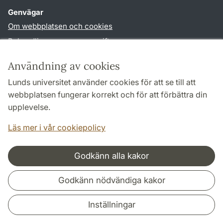
Genvägar
Om webbplatsen och cookies
Behandling av personuppgifter
Tillgänglighetsredogörelse
Användning av cookies
TYPO3-login
Lunds universitet använder cookies för att se till att
webbplatsen fungerar korrekt och för att förbättra din
Följ oss i sociala medier
upplevelse.
Facebook
Instagram
LinkedIn
Youtube
Läs mer i vår cookiepolicy
Godkänn alla kakor
Samarbeten och nätverk
Godkänn nödvändiga kakor
Inställningar