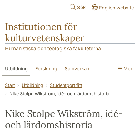
Hoppa till huvudinnehåll
Sök
English website
Institutionen för
kulturvetenskaper
Humanistiska och teologiska fakulteterna
Utbildning
Forskning
Samverkan
Mer
Om institutionen
Kontakt
Start
Utbildning
Studentporträtt
Nike Stolpe Wikström, idé- och lärdomshistoria
Nike Stolpe Wikström, idé-
och lärdomshistoria