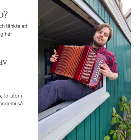
p?
h tänkte att
ag har
av
s, förutom
pandemi så