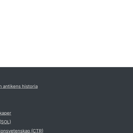
h antikens historia
skaper
 (SOL)
gionsvetenskap (CTR)