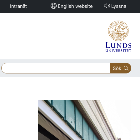
Intranät
English website
Lyssna
Sök