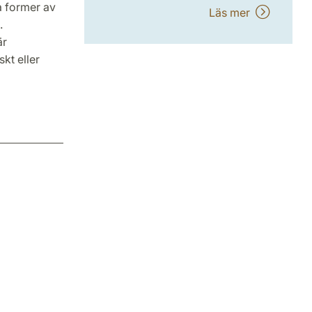
a former av
Läs mer
.
är
kt eller