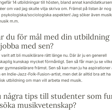
gefär 14 utbildningar till hösten, bland annat kandidatkursen
déer om vad jag skulle vilja skriva om. Främst på listan är nog
n psykologiska/sociologiska aspekten! Jag söker även musikl
musik m.m.
r du för mål med din utbildning
u jobba med sen?
varit att bli musiklärare rätt länge nu. Där är ju en generell
kaplig kunskap mycket förmånligt. Sen så får man ju se vilke
ker gymnasielärare främst. Sen så kan man ju ha aspirationer a
n Indie-Jazz-Folk-Fusion-artist, men det är alltid bra att h
sk utbildning om man vill arbeta med musik.
 några tips till studenter som f
 söka musikvetenskap?