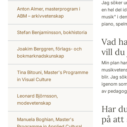
Jag söker un
Anton Almer, masterprogram i
en hel del i
ABM – arkivvetenskap
musik" i de
piano, spel
Stefan Benjaminsson, bokhistoria
Vad ha
Joakim Berggren, förlags- och
vill d
bokmarknadskunskap
Min plan har 
musikvetens
Tina Bitouni, Master's Programme
blir. Jag sö
in Visual Culture
igenom som e
av pedagogi
Leonard Björnsson,
modevetenskap
Har du
på att
Manuela Boghian, Master's
Programme in Applied Cultural