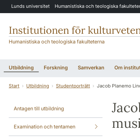
Hoppa till huvudinnehåll
Lunds universitet
Humanistiska och teologiska fakultete
Institutionen för kulturvete
Humanistiska och teologiska fakulteterna
Utbildning
Forskning
Samverkan
Om institu
Start
Utbildning
Studentporträtt
Jacob Planemo Lin
Jaco
Antagen till utbildning
musi
Examination och tentamen