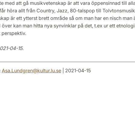
te med att gå musikvetenskap är att vara öppensinnad till all
år höra allt från Country, Jazz, 80-talspop till Tolvtonsmusik
kap är ett ytterst brett område så om man har en nisch man 
över kan man hitta nya synvinklar på det, t.ex ur ett etnologis
 perspektiv.
2021-04-15.
:
Asa.Lundgren
@
kultur.lu
.
se
| 2021-04-15