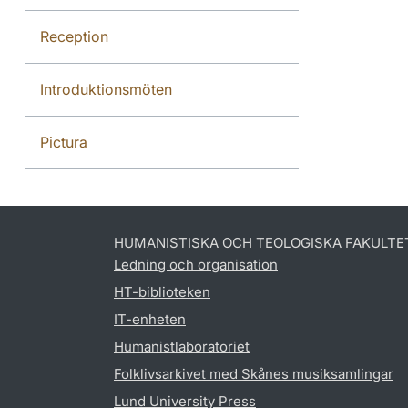
Reception
Introduktionsmöten
Pictura
HUMANISTISKA OCH TEOLOGISKA FAKULTE
Ledning och organisation
HT-biblioteken
IT-enheten
Humanistlaboratoriet
Folklivsarkivet med Skånes musiksamlingar
Lund University Press