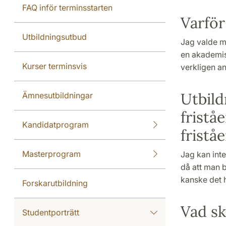
FAQ inför terminsstarten
Varför
Utbildningsutbud
Jag valde mu
en akademisk
Kurser terminsvis
verkligen an
Utbild
Ämnesutbildningar
fristå
Kandidatprogram
fristå
Masterprogram
Jag kan inte
då att man b
kanske det h
Forskarutbildning
Vad sk
Studentporträtt