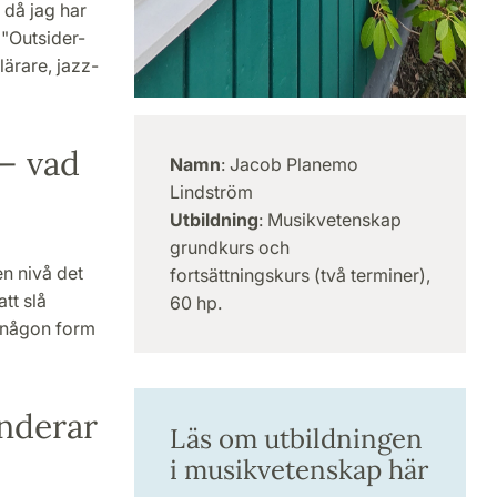
 då jag har
 "Outsider-
ärare, jazz-
 – vad
Namn
: Jacob Planemo
Lindström
Utbildning
: Musikvetenskap
grundkurs och
n nivå det
fortsättningskurs (två terminer),
tt slå
60 hp.
a någon form
underar
Läs om utbildningen
i musikvetenskap här