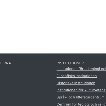
TERNA
INSTITUTIONER
Institutionen för arkeologi oc
Filosofiska institutionen
Historiska institutionen
Institutionen för kulturveten
Språk- och litteraturcentrum
Centrum för teologi och reli