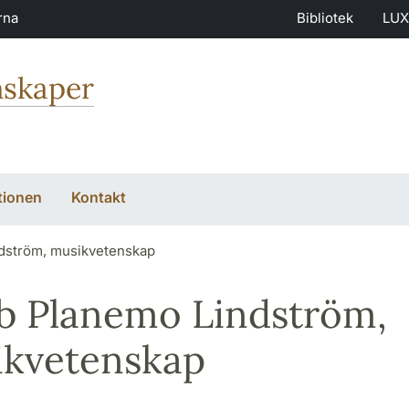
rna
Bibliotek
LUX
nskaper
tionen
Kontakt
dström, musikvetenskap
b Planemo Lindström,
kvetenskap