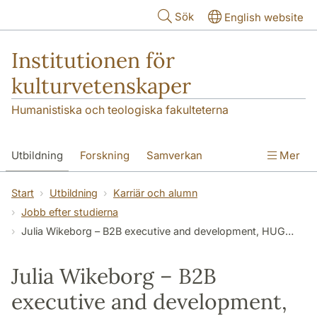
Hoppa till huvudinnehåll
Sök
English website
Institutionen för
kulturvetenskaper
Humanistiska och teologiska fakulteterna
Utbildning
Forskning
Samverkan
Mer
Om institutionen
Kontakt
Start
Utbildning
Karriär och alumn
Jobb efter studierna
Julia Wikeborg – B2B executive and development, HUGO BOSS Womenswear
Julia Wikeborg – B2B
executive and development,