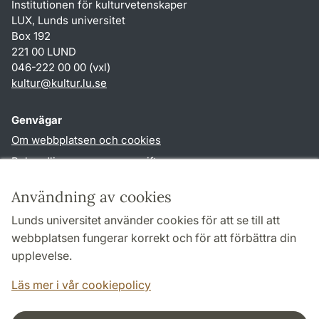
Institutionen för kulturvetenskaper
LUX, Lunds universitet
Box 192
221 00 LUND
046-222 00 00 (vxl)
kultur
@
kultur.lu
.
se
Genvägar
Om webbplatsen och cookies
Behandling av personuppgifter
Tillgänglighetsredogörelse
Användning av cookies
TYPO3-login
Lunds universitet använder cookies för att se till att
webbplatsen fungerar korrekt och för att förbättra din
Följ oss i sociala medier
upplevelse.
Facebook
Instagram
LinkedIn
Youtube
Läs mer i vår cookiepolicy