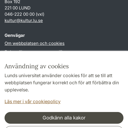
Box 192
221 00 LUND
046-222 00 00 (vxl)
kultur
@
kultur.lu
.
se
Genvägar
Om webbplatsen och cookies
Behandling av personuppgifter
Tillgänglighetsredogörelse
Användning av cookies
TYPO3-login
Lunds universitet använder cookies för att se till att
webbplatsen fungerar korrekt och för att förbättra din
Följ oss i sociala medier
upplevelse.
Facebook
Instagram
LinkedIn
Youtube
Läs mer i vår cookiepolicy
Godkänn alla kakor
Samarbeten och nätverk