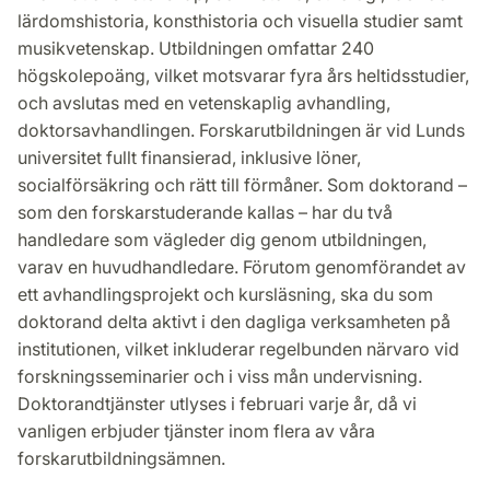
lärdomshistoria, konsthistoria och visuella studier samt
musikvetenskap. Utbildningen omfattar 240
högskolepoäng, vilket motsvarar fyra års heltidsstudier,
och avslutas med en vetenskaplig avhandling,
doktorsavhandlingen. Forskarutbildningen är vid Lunds
universitet fullt finansierad, inklusive löner,
socialförsäkring och rätt till förmåner. Som doktorand –
som den forskarstuderande kallas – har du två
handledare som vägleder dig genom utbildningen,
varav en huvudhandledare. Förutom genomförandet av
ett avhandlingsprojekt och kursläsning, ska du som
doktorand delta aktivt i den dagliga verksamheten på
institutionen, vilket inkluderar regelbunden närvaro vid
forskningsseminarier och i viss mån undervisning.
Doktorandtjänster utlyses i februari varje år, då vi
vanligen erbjuder tjänster inom flera av våra
forskarutbildningsämnen.