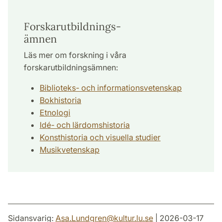
Forskarutbildnings-
ämnen
Läs mer om forskning i våra
forskarutbildningsämnen:
Biblioteks- och informationsvetenskap
Bokhistoria
Etnologi
Idé- och lärdomshistoria
Konsthistoria och visuella studier
Musikvetenskap
Sidansvarig:
Asa.Lundgren
@
kultur.lu
.
se
| 2026-03-17