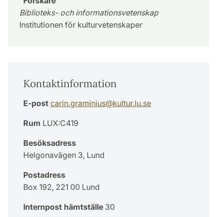
Forskare
Biblioteks- och informationsvetenskap
Institutionen för kulturvetenskaper
Kontaktinformation
E-post
carin.graminius
@
kultur.lu
.
se
Rum
LUX:C419
Besöksadress
Helgonavägen 3, Lund
Postadress
Box 192, 221 00 Lund
Internpost hämtställe
30