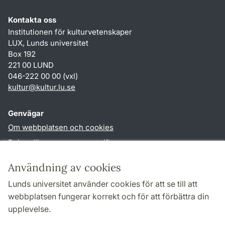
Kontakta oss
Institutionen för kulturvetenskaper
LUX, Lunds universitet
Box 192
221 00 LUND
046-222 00 00 (vxl)
kultur
@
kultur.lu
.
se
Genvägar
Om webbplatsen och cookies
Behandling av personuppgifter
Tillgänglighetsredogörelse
Användning av cookies
TYPO3-login
Lunds universitet använder cookies för att se till att
webbplatsen fungerar korrekt och för att förbättra din
Följ oss i sociala medier
upplevelse.
Facebook
Instagram
LinkedIn
Youtube