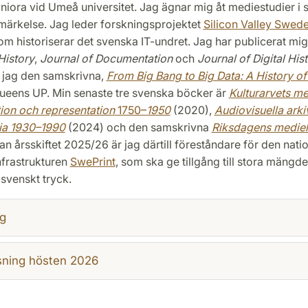
niora vid Umeå universitet. Jag ägnar mig åt mediestudier i
emärkelse. Jag leder forskningsprojektet
Silicon Valley Swed
 historiserar det svenska IT-undret. Jag har publicerat mig i
History
,
Journal of
Documentation
och
Journal of Digital His
 jag den samskrivna,
From Big Bang to Big Data: A History of
ueens UP. Min senaste tre svenska böcker är
Kulturarvets me
on och representation
1750–
1950
(2020),
Audiovisuella arki
ia 1930–1990
(2024) och den samskrivna
Riksdagens medieh
n årsskiftet 2025/26 är jag därtill föreståndare för den natio
nfrastrukturen
SwePrint
, som ska ge tillgång till stora mängde
 svenskt tryck.
g
sning hösten 2026