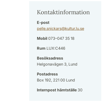
Kontaktinformation
E-post
pelle.snickars
@
kultur.lu
.
se
Mobil
073–047 35 18
Rum
LUX:C446
Besöksadress
Helgonavägen 3, Lund
Postadress
Box 192, 221 00 Lund
Internpost hämtställe
30