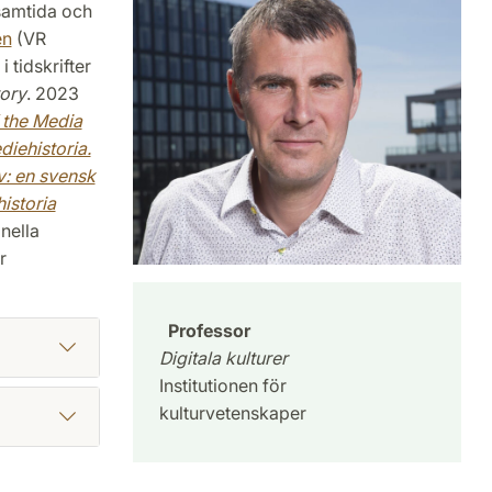
 samtida och
en
(VR
 tidskrifter
tory
. 2023
 the Media
diehistoria.
v: en svensk
istoria
nella
r
Professor
Digitala kulturer
Institutionen för
kulturvetenskaper