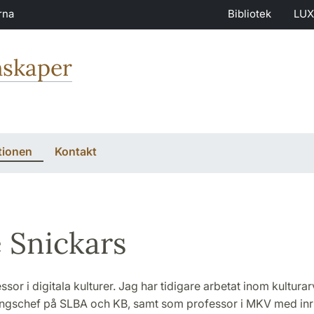
rna
Bibliotek
LUX
nskaper
tionen
Kontakt
e Snickars
ssor i digitala kulturer. Jag har tidigare arbetat inom kultura
ngschef på SLBA och KB, samt som professor i MKV med inr