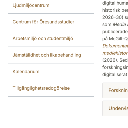
digital huma
Ljudmiljöcentrum
historisk b
2026–30) som
Centrum för Öresundsstudier
som
Media 
publicerade
Arbetsmiljö och studentmiljö
på McGill-Q
Dokumentati
mediehistor
Jämställdhet och likabehandling
(2026). Seda
forskningsi
Kalendarium
digitaliserat
Tillgänglighetsredogörelse
Forsknin
Undervi