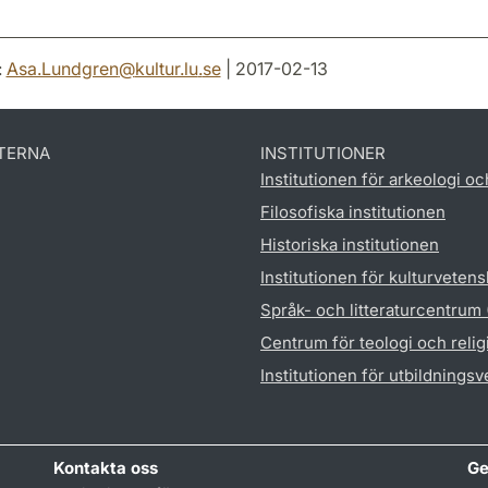
:
Asa.Lundgren
@
kultur.lu
.
se
| 2017-02-13
TERNA
INSTITUTIONER
Institutionen för arkeologi oc
Filosofiska institutionen
Historiska institutionen
Institutionen för kulturveten
Språk- och litteraturcentrum
Centrum för teologi och reli
Institutionen för utbildnings
Kontakta oss
Ge