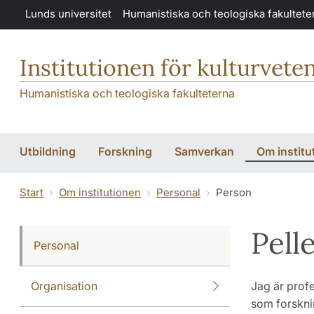
Hoppa till huvudinnehåll
Lunds universitet
Humanistiska och teologiska fakultete
Institutionen för kulturvete
Humanistiska och teologiska fakulteterna
Utbildning
Forskning
Samverkan
Om institu
Start
Om institutionen
Personal
Person
Pell
Personal
Organisation
Jag är profe
som forskni