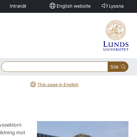
Intranät
English website
Lyssna
Sök
This page in English
rvssektorn
iktning mot