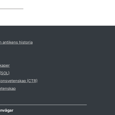
h antikens historia
skaper
 (SOL)
gionsvetenskap (CTR)
vetenskap
nvägar