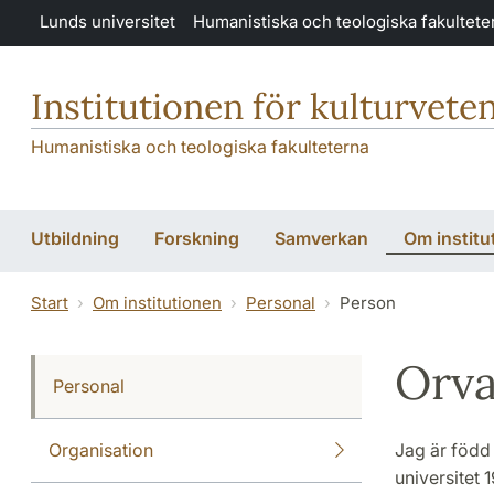
Hoppa till huvudinnehåll
Lunds universitet
Humanistiska och teologiska fakultete
Institutionen för kulturvete
Humanistiska och teologiska fakulteterna
Utbildning
Forskning
Samverkan
Om institu
Start
Om institutionen
Personal
Person
Orva
Personal
Organisation
Jag är född 
universitet 