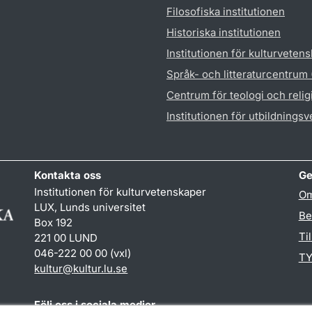
Filosofiska institutionen
Historiska institutionen
Institutionen för kulturveten
Språk- och litteraturcentrum
Centrum för teologi och reli
Institutionen för utbildnings
Kontakta oss
Ge
Institutionen för kulturvetenskaper
Om
LUX, Lunds universitet
Be
Box 192
Ti
221 00 LUND
046-222 00 00 (vxl)
TY
kultur
@
kultur.lu
.
se
Följ oss i sociala medier