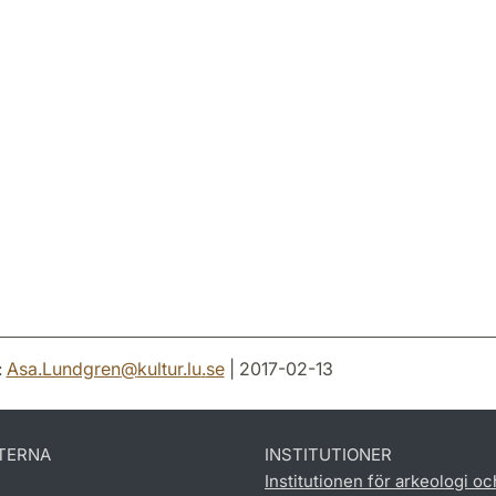
:
Asa.Lundgren
@
kultur.lu
.
se
| 2017-02-13
TERNA
INSTITUTIONER
Institutionen för arkeologi oc