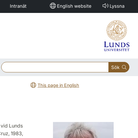
Intranät
English website
Lyssna
Sök
This page in English
 vid Lunds
Cruz, 1983,