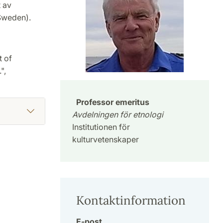
 av
Sweden).
 of
",
Professor emeritus
Avdelningen för etnologi
Institutionen för
kulturvetenskaper
Kontaktinformation
E-post