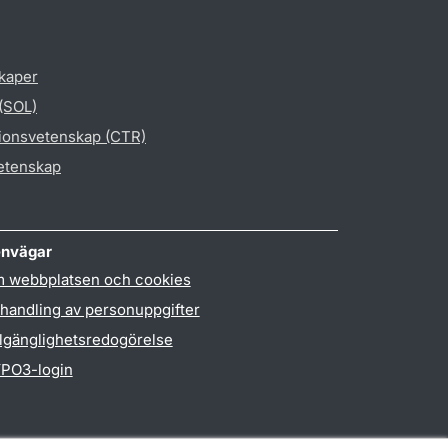
skaper
 (SOL)
gionsvetenskap (CTR)
vetenskap
nvägar
 webbplatsen och cookies
handling av personuppgifter
llgänglighetsredogörelse
PO3-login