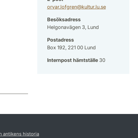
orvar.lofgren
@
kultur.lu
.
se
Besöksadress
Helgonavägen 3, Lund
Postadress
Box 192, 221 00 Lund
Internpost hämtställe
30
h antikens historia