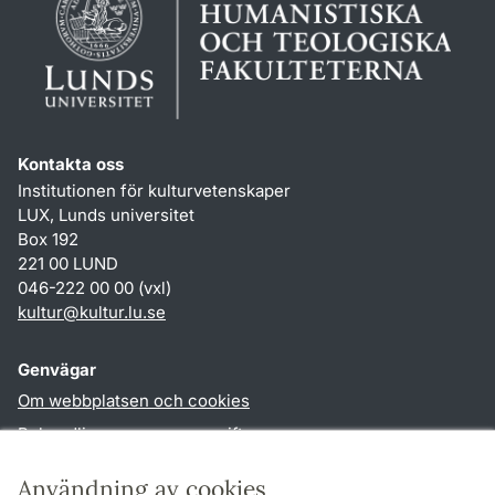
Kontakta oss
Institutionen för kulturvetenskaper
LUX, Lunds universitet
Box 192
221 00 LUND
046-222 00 00 (vxl)
kultur
@
kultur.lu
.
se
Genvägar
Om webbplatsen och cookies
Behandling av personuppgifter
Tillgänglighetsredogörelse
Användning av cookies