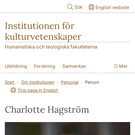
Hoppa till huvudinnehåll
Sök
English website
Institutionen för
kulturvetenskaper
Humanistiska och teologiska fakulteterna
Utbildning
Forskning
Samverkan
Mer
Om institutionen
Kontakt
Start
Om institutionen
Personal
Person
This page in English
Charlotte Hagström