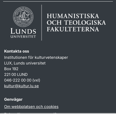
Kontakta oss
Institutionen för kulturvetenskaper
LUX, Lunds universitet
Box 192
221 00 LUND
046-222 00 00 (vxl)
kultur
@
kultur.lu
.
se
Genvägar
Om webbplatsen och cookies
Behandling av personuppgifter