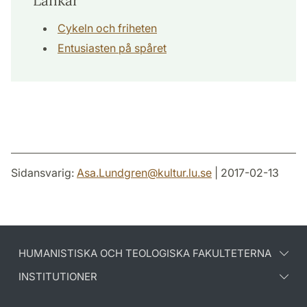
Länkar
Cykeln och friheten
Entusiasten på spåret
Sidansvarig:
Asa.Lundgren
@
kultur.lu
.
se
| 2017-02-13
HUMANISTISKA OCH TEOLOGISKA FAKULTETERNA
INSTITUTIONER