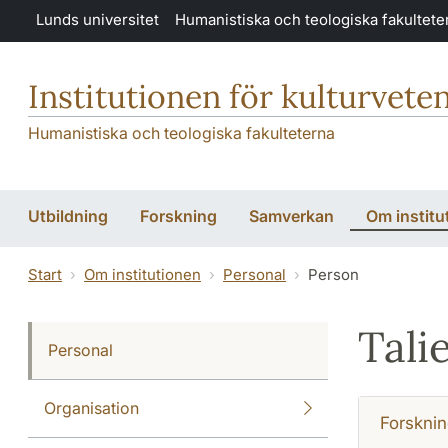
Hoppa till huvudinnehåll
Lunds universitet
Humanistiska och teologiska fakultete
Institutionen för kulturvete
Humanistiska och teologiska fakulteterna
Utbildning
Forskning
Samverkan
Om institu
Start
Om institutionen
Personal
Person
Tali
Personal
Organisation
Forsknin