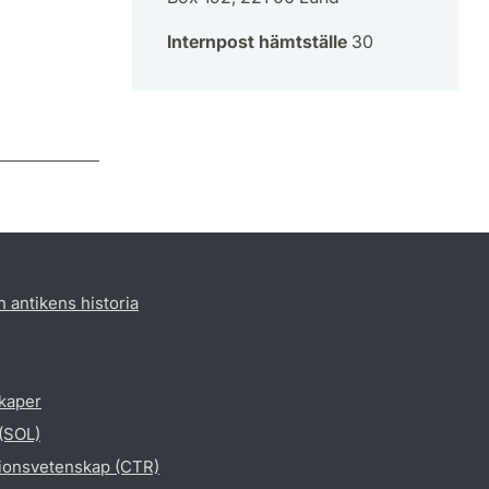
Internpost hämtställe
30
h antikens historia
skaper
 (SOL)
gionsvetenskap (CTR)