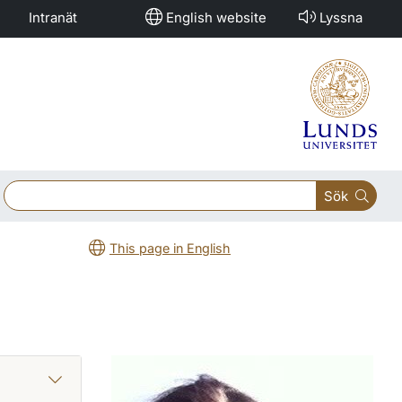
Intranät
English website
Lyssna
Sök
This page in English