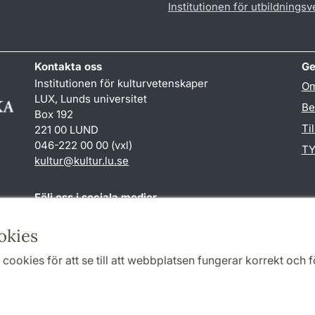
Institutionen för utbildnings
Kontakta oss
Ge
Institutionen för kulturvetenskaper
Om
LUX, Lunds universitet
Be
Box 192
Ti
221 00 LUND
046-222 00 00 (vxl)
TY
kultur
@
kultur.lu
.
se
Följ oss i sociala medier
Facebook
Instagram
LinkedIn
Youtube
okies
cookies för att se till att webbplatsen fungerar korrekt och fö
Samarbeten och nätverk