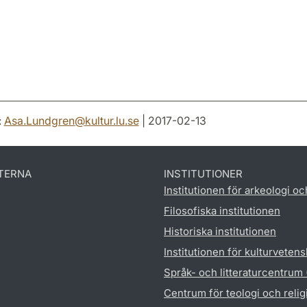
:
Asa.Lundgren
@
kultur.lu
.
se
| 2017-02-13
TERNA
INSTITUTIONER
Institutionen för arkeologi oc
Filosofiska institutionen
Historiska institutionen
Institutionen för kulturveten
Språk- och litteraturcentrum
Centrum för teologi och reli