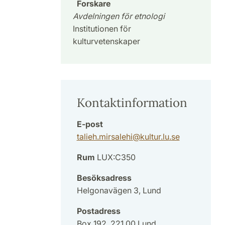
Forskare
Avdelningen för etnologi
Institutionen för
kulturvetenskaper
Kontaktinformation
E-post
talieh.mirsalehi
@
kultur.lu
.
se
Rum
LUX:C350
Besöksadress
Helgonavägen 3, Lund
Postadress
Box 192, 221 00 Lund