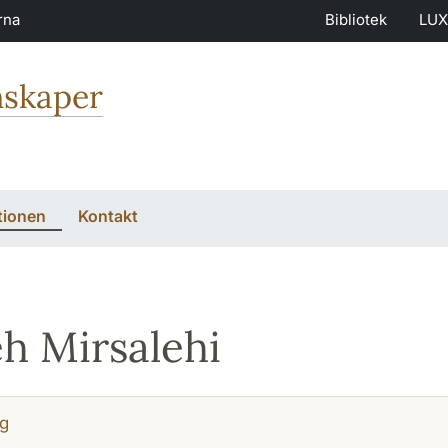
rna
Bibliotek
LUX
nskaper
tionen
Kontakt
eh Mirsalehi
g