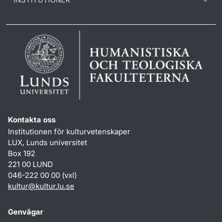
Kontakta oss
Institutionen för kulturvetenskaper
LUX, Lunds universitet
Box 192
221 00 LUND
046-222 00 00 (vxl)
kultur
@
kultur.lu
.
se
Genvägar