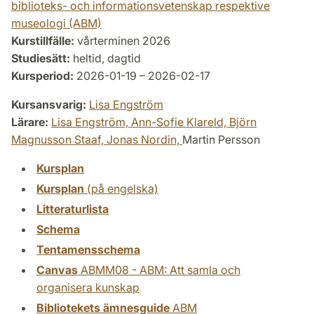
biblioteks- och informationsvetenskap respektive
museologi (ABM)
Kurstillfälle:
vårterminen 2026
Studiesätt:
heltid, dagtid
Kursperiod:
2026-01-19 – 2026-02-17
Kursansvarig:
Lisa Engström
Lärare:
Lisa Engström,
Ann-Sofie Klareld,
Björn
Magnusson Staaf,
Jonas Nordin,
Martin Persson
Kursplan
Kursplan
(på engelska)
Litteraturlista
Schema
Tentamensschema
Canvas
ABMM08 - ABM: Att samla och
organisera kunskap
Bibliotekets ämnesguide
ABM