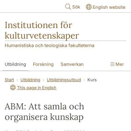
Hoppa till huvudinnehåll
Sök
English website
Institutionen för
kulturvetenskaper
Humanistiska och teologiska fakulteterna
Utbildning
Forskning
Samverkan
Mer
Om institutionen
Kontakt
Start
Utbildning
Utbildningsutbud
Kurs
This page in English
ABM: Att samla och
organisera kunskap