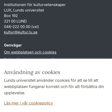
Institutionen för kulturvetenskaper
LUX, Lunds universitet
Box 192
221 00 LUND
046-222 00 00 (vxl)
kultur
@
kultur.lu
.
se
Genvägar
Om webbplatsen och cookies
Behandling av personuppgifter
Tillgänglighetsredogörelse
Användning av cookies
TYPO3-login
Lunds universitet använder cookies för att se till att
webbplatsen fungerar korrekt och för att förbättra din
Följ oss i sociala medier
upplevelse.
Facebook
Instagram
LinkedIn
Youtube
Läs mer i vår cookiepolicy