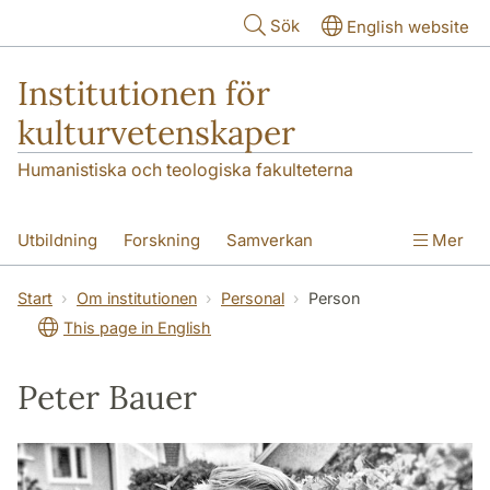
Hoppa till huvudinnehåll
Sök
English website
Institutionen för
kulturvetenskaper
Humanistiska och teologiska fakulteterna
Utbildning
Forskning
Samverkan
Mer
Om institutionen
Kontakt
Start
Om institutionen
Personal
Person
This page in English
Peter Bauer