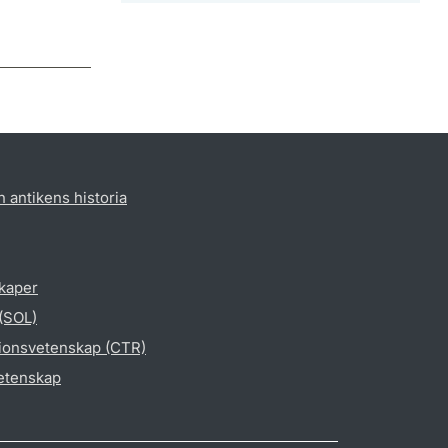
h antikens historia
skaper
 (SOL)
gionsvetenskap (CTR)
vetenskap