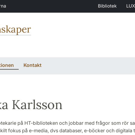
rna
Bibliotek
LUX
nskaper
tionen
Kontakt
ka Karlsson
iotekarie på HT-biblioteken och jobbar med frågor som rör s
kilt fokus på e-media, dvs databaser, e-böcker och digitala ti