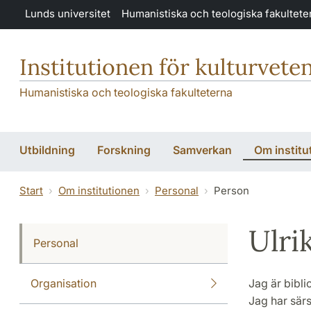
Hoppa till huvudinnehåll
Lunds universitet
Humanistiska och teologiska fakultete
Institutionen för kulturvete
Humanistiska och teologiska fakulteterna
Utbildning
Forskning
Samverkan
Om institu
Start
Om institutionen
Personal
Person
Ulri
Personal
Organisation
Jag är bibl
Jag har särs