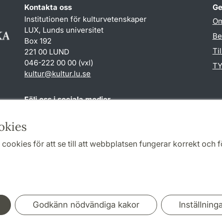
Kontakta oss
Ge
Institutionen för kulturvetenskaper
Om
LUX, Lunds universitet
Be
Box 192
Ti
221 00 LUND
046-222 00 00 (vxl)
TY
kultur
@
kultur.lu
.
se
Följ oss i sociala medier
Facebook
Instagram
LinkedIn
Youtube
okies
cookies för att se till att webbplatsen fungerar korrekt och fö
Samarbeten och nätverk
Godkänn nödvändiga kakor
Inställning