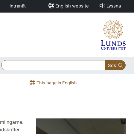
Intranät
English website
Lyssna
Sök
This page in English
amlingarna.
dskrifter.