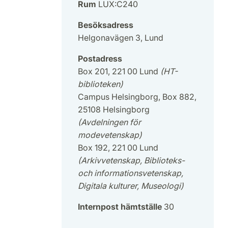
Rum
LUX:C240
Besöksadress
Helgonavägen 3, Lund
Postadress
Box 201, 221 00 Lund
(HT-
biblioteken)
Campus Helsingborg, Box 882,
25108 Helsingborg
(Avdelningen för
modevetenskap)
Box 192, 221 00 Lund
(Arkivvetenskap, Biblioteks-
och informationsvetenskap,
Digitala kulturer, Museologi)
Internpost hämtställe
30