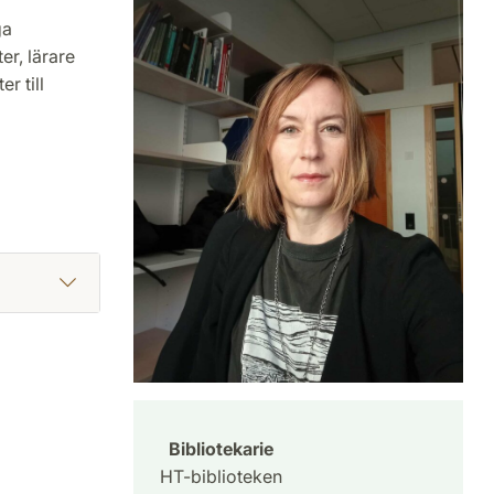
ga
er, lärare
r till
Bibliotekarie
HT-biblioteken