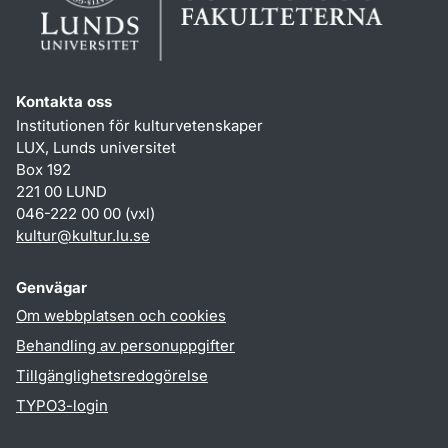
Kontakta oss
Institutionen för kulturvetenskaper
LUX, Lunds universitet
Box 192
221 00 LUND
046-222 00 00 (vxl)
kultur
@
kultur.lu
.
se
Genvägar
Om webbplatsen och cookies
Behandling av personuppgifter
Tillgänglighetsredogörelse
TYPO3-login