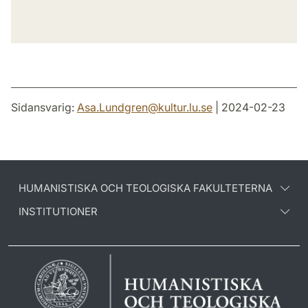
Sidansvarig:
Asa.Lundgren
@
kultur.lu
.
se
| 2024-02-23
HUMANISTISKA OCH TEOLOGISKA FAKULTETERNA
INSTITUTIONER