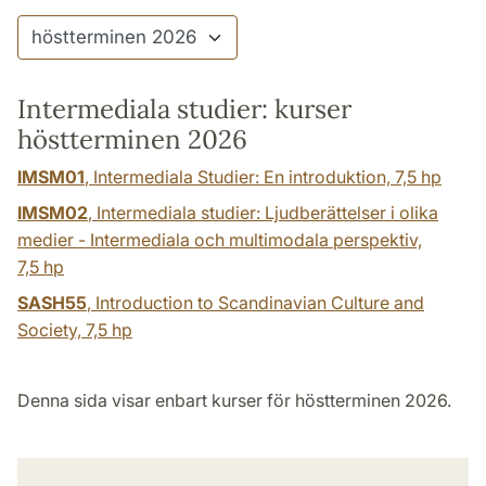
Intermediala studier: kurser
höstterminen 2026
IMSM01
, Intermediala Studier: En introduktion,
7,5 hp
IMSM02
, Intermediala studier: Ljudberättelser i olika
medier - Intermediala och multimodala perspektiv,
7,5 hp
SASH55
, Introduction to Scandinavian Culture and
Society,
7,5 hp
Denna sida visar enbart kurser för höstterminen 2026.