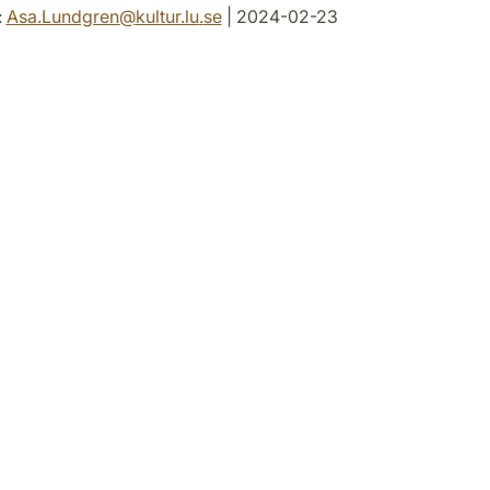
:
Asa.Lundgren
@
kultur.lu
.
se
| 2024-02-23