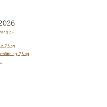
2026
hang 2 -
ur,
7,5 hp
rtsättning,
7,5 hp
p