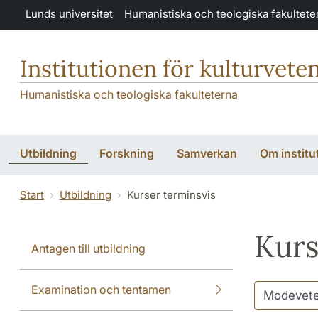
Hoppa till huvudinnehåll
Lunds universitet
Humanistiska och teologiska fakultete
Institutionen för kulturvete
Humanistiska och teologiska fakulteterna
Utbildning
Forskning
Samverkan
Om institu
Start
Utbildning
Kurser terminsvis
Kurs
Antagen till utbildning
Examination och tentamen