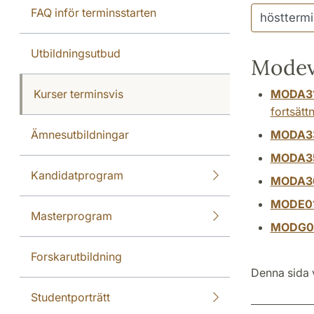
FAQ inför terminsstarten
Utbildningsutbud
Modev
Kurser terminsvis
MODA3
fortsätt
Ämnesutbildningar
MODA3
MODA3
Kandidatprogram
MODA3
MODE0
Masterprogram
MODG0
Forskarutbildning
Denna sida 
Studentporträtt