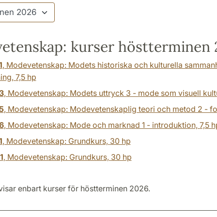
etenskap: kurser höstterminen 
1
, Modevetenskap: Modets historiska och kulturella samman
ning,
7,5 hp
3
, Modevetenskap: Modets uttryck 3 - mode som visuell kult
5
, Modevetenskap: Modevetenskaplig teori och metod 2 - fo
6
, Modevetenskap: Mode och marknad 1 - introduktion,
7,5 h
1
, Modevetenskap: Grundkurs,
30 hp
1
, Modevetenskap: Grundkurs,
30 hp
visar enbart kurser för höstterminen 2026.