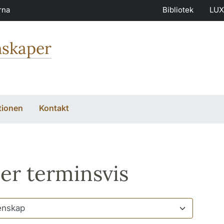
rna
Bibliotek
LUX
nskaper
tionen
Kontakt
er terminsvis