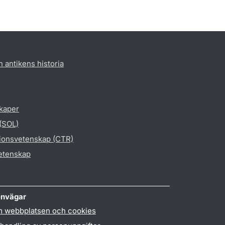
h antikens historia
skaper
 (SOL)
gionsvetenskap (CTR)
vetenskap
nvägar
 webbplatsen och cookies