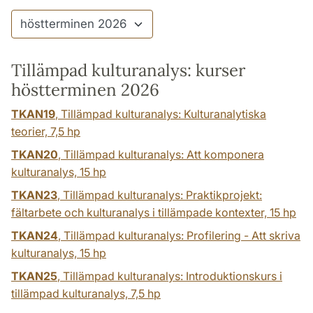
Tillämpad kulturanalys: kurser
höstterminen 2026
TKAN19
, Tillämpad kulturanalys: Kulturanalytiska
teorier,
7,5 hp
TKAN20
, Tillämpad kulturanalys: Att komponera
kulturanalys,
15 hp
TKAN23
, Tillämpad kulturanalys: Praktikprojekt:
fältarbete och kulturanalys i tillämpade kontexter,
15 hp
TKAN24
, Tillämpad kulturanalys: Profilering - Att skriva
kulturanalys,
15 hp
TKAN25
, Tillämpad kulturanalys: Introduktionskurs i
tillämpad kulturanalys,
7,5 hp