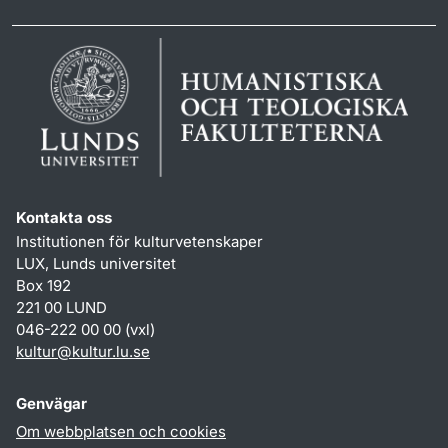
Kontakta oss
Institutionen för kulturvetenskaper
LUX, Lunds universitet
Box 192
221 00 LUND
046-222 00 00 (vxl)
kultur
@
kultur.lu
.
se
Genvägar
Om webbplatsen och cookies