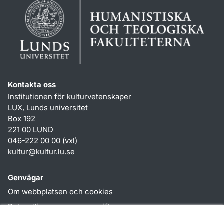
Kontakta oss
Institutionen för kulturvetenskaper
LUX, Lunds universitet
Box 192
221 00 LUND
046-222 00 00 (vxl)
kultur
@
kultur.lu
.
se
Genvägar
Om webbplatsen och cookies
Behandling av personuppgifter
Tillgänglighetsredogörelse