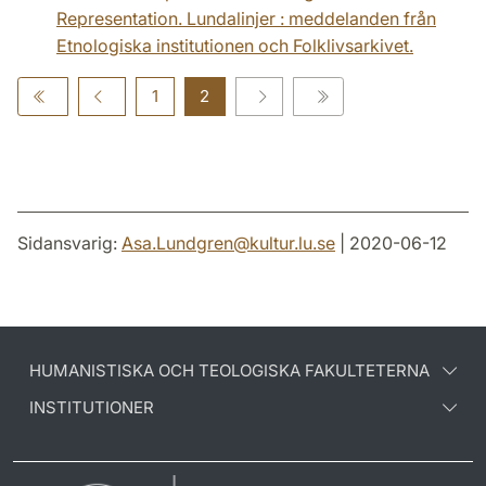
Representation. Lundalinjer : meddelanden från
Etnologiska institutionen och Folklivsarkivet.
1
2
Sidansvarig:
Asa.Lundgren
@
kultur.lu
.
se
| 2020-06-12
HUMANISTISKA OCH TEOLOGISKA FAKULTETERNA
INSTITUTIONER