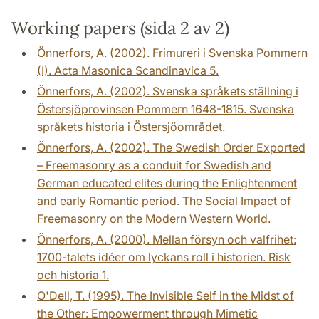
Working papers (sida 2 av 2)
Önnerfors, A. (2002). Frimureri i Svenska Pommern
(I). Acta Masonica Scandinavica 5.
Önnerfors, A. (2002). Svenska språkets ställning i
Östersjöprovinsen Pommern 1648-1815. Svenska
språkets historia i Östersjöområdet.
Önnerfors, A. (2002). The Swedish Order Exported
– Freemasonry as a conduit for Swedish and
German educated elites during the Enlightenment
and early Romantic period. The Social Impact of
Freemasonry on the Modern Western World.
Önnerfors, A. (2000). Mellan försyn och valfrihet:
1700-talets idéer om lyckans roll i historien. Risk
och historia 1.
O'Dell, T. (1995). The Invisible Self in the Midst of
the Other: Empowerment through Mimetic