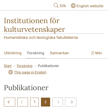
Hoppa till huvudinnehåll
Sök
English website
Institutionen för
kulturvetenskaper
Humanistiska och teologiska fakulteterna
Utbildning
Forskning
Samverkan
Mer
Om institutionen
Kontakt
Start
Forskning
Publikationer
This page in English
Publikationer
1
2