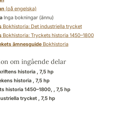
an
(på engelska)
a
Inga bokningar (ännu)
s
Bokhistoria: Det industriella trycket
s
Bokhistoria: Tryckets historia 1450–1800
tekets ämnesguide
Bokhistoria
ion om ingående delar
iftens historia ,
7,5 hp
ekens historia ,
7,5 hp
ts historia 1450–1800, ,
7,5 hp
ustriella trycket ,
7,5 hp