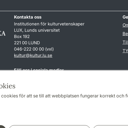
Kontakta oss
Ge
Institutionen för kulturvetenskaper
Om
LUX, Lunds universitet
Be
Box 192
Ti
221 00 LUND
046-222 00 00 (vxl)
TY
kultur
@
kultur.lu
.
se
Följ oss i sociala medier
Facebook
Instagram
LinkedIn
Youtube
okies
cookies för att se till att webbplatsen fungerar korrekt och fö
Samarbeten och nätverk