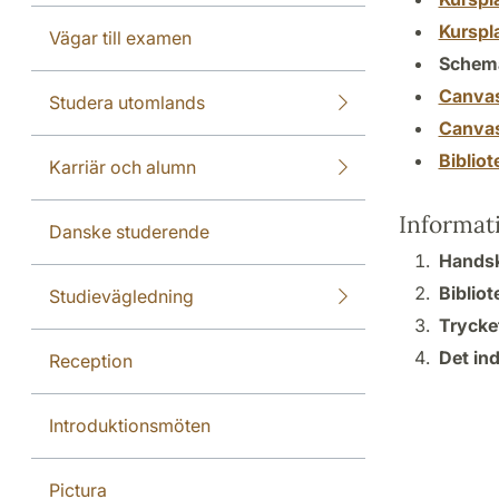
Kurspl
Vägar till examen
Schem
Canva
Studera utomlands
Canva
Biblio
Karriär och alumn
Informat
Danske studerende
Handskr
Bibliot
Studievägledning
Trycke
Det ind
Reception
Introduktionsmöten
Pictura