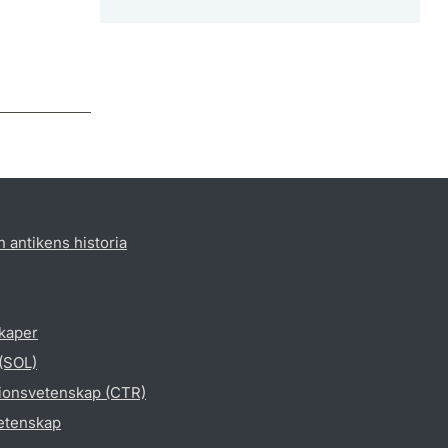
h antikens historia
skaper
 (SOL)
gionsvetenskap (CTR)
vetenskap