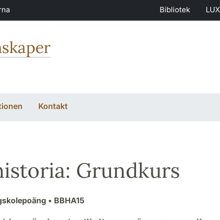
rna
Bibliotek
LUX
nskaper
tionen
Kontakt
istoria: Grundkurs
gskolepoäng
• BBHA15