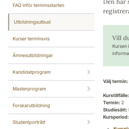
Den här s
FAQ inför terminsstarten
registrer
Utbildningsutbud
Vill 
Kurser terminsvis
Kursen i
informat
Ämnesutbildningar
Kandidatprogram
Välj termin:
Masterprogram
Kurstillfälle:
Termin:
2
Forskarutbildning
Studiesätt:
Kursperiod:
Studentporträtt
Kurspl