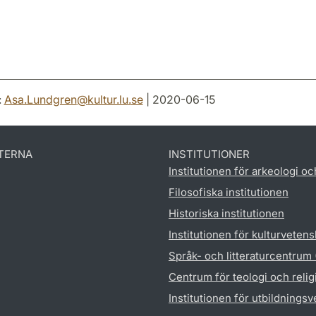
:
Asa.Lundgren
@
kultur.lu
.
se
| 2020-06-15
TERNA
INSTITUTIONER
Institutionen för arkeologi oc
Filosofiska institutionen
Historiska institutionen
Institutionen för kulturveten
Språk- och litteraturcentrum
Centrum för teologi och reli
Institutionen för utbildnings