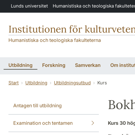
Hoppa till huvudinnehåll
Lunds universitet
Humanistiska och teologiska fakultete
Institutionen för kulturvete
Humanistiska och teologiska fakulteterna
Utbildning
Forskning
Samverkan
Om institu
Start
Utbildning
Utbildningsutbud
Kurs
Bokh
Antagen till utbildning
Examination och tentamen
Kurs
30 hö