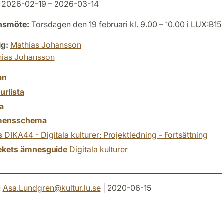
2026-02-19 – 2026-03-14
onsmöte:
Torsdagen den 19 februari kl. 9.00 – 10.00 i LUX:B1
ig:
Mathias Johansson
hias Johansson
an
turlista
a
mensschema
s
DIKA44 - Digitala kulturer: Projektledning - Fortsättning
tekets ämnesguide
Digitala kulturer
:
Asa.Lundgren
@
kultur.lu
.
se
| 2020-06-15