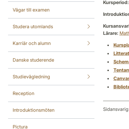
Kursperiod:
Vägar till examen
Introdukti
Kursansvar
Studera utomlands
Lärare:
Mat
Karriär och alumn
Kurspl
Littera
Danske studerende
Schem
Tenta
Studievägledning
Canva
Biblio
Reception
Sidansvarig
Introduktionsmöten
Pictura