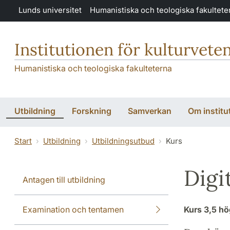
Hoppa till huvudinnehåll
Lunds universitet
Humanistiska och teologiska fakultete
Institutionen för kulturvete
Humanistiska och teologiska fakulteterna
Utbildning
Forskning
Samverkan
Om institu
Start
Utbildning
Utbildningsutbud
Kurs
Digi
Antagen till utbildning
Examination och tentamen
Kurs
3,5 h