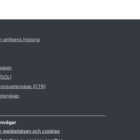
h antikens historia
skaper
 (SOL)
gionsvetenskap (CTR)
vetenskap
nvägar
 webbplatsen och cookies