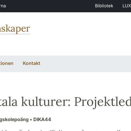
rna
Bibliotek
LUX
nskaper
tionen
Kontakt
tala kulturer: Projektle
ögskolepoäng
• DIKA44