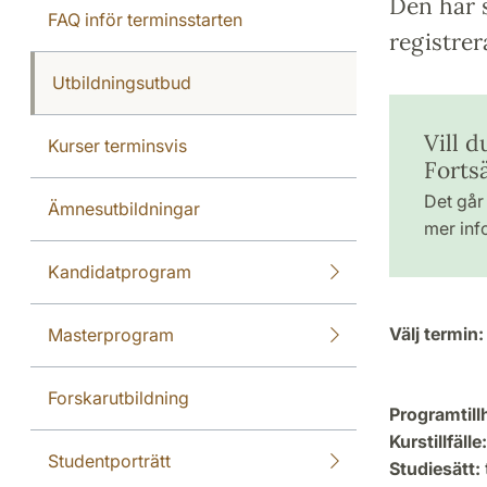
Den här s
FAQ inför terminsstarten
registrer
Utbildningsutbud
Vill d
Kurser terminsvis
Forts
Det går 
Ämnesutbildningar
mer inf
Kandidatprogram
Välj termin:
Masterprogram
Forskarutbildning
Programtill
Kurstillfälle:
Studentporträtt
Studiesätt: