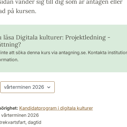
idan vänder sig till dig som är antagen eller
ad på kursen.
u läsa Digitala kulturer: Projektledning -
ättning?
inte att söka denna kurs via antagning.se. Kontakta institutio
ormation.
hörighet:
Kandidatprogram i digitala kulturer
vårterminen 2026
trekvartsfart, dagtid