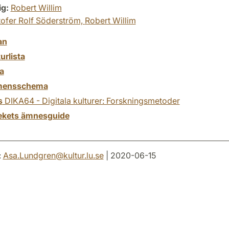
ig:
Robert Willim
tofer Rolf Söderström,
Robert Willim
an
turlista
a
mensschema
s
DIKA64 - Digitala kulturer: Forskningsmetoder
tekets ämnesguide
:
Asa.Lundgren
@
kultur.lu
.
se
| 2020-06-15