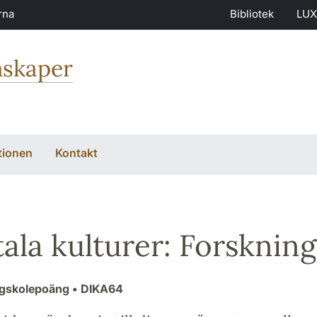
rna
Bibliotek
LUX
nskaper
tionen
Kontakt
tala kulturer: Forskni
ögskolepoäng
• DIKA64