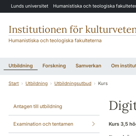
Hoppa till huvudinnehåll
Lunds universitet
Humanistiska och teologiska fakultete
Institutionen för kulturvete
Humanistiska och teologiska fakulteterna
Utbildning
Forskning
Samverkan
Om institu
Start
Utbildning
Utbildningsutbud
Kurs
Digi
Antagen till utbildning
Examination och tentamen
Kurs
3,5 h