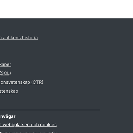
h antikens historia
skaper
 (SOL)
gionsvetenskap (CTR)
vetenskap
nvägar
 webbplatsen och cookies