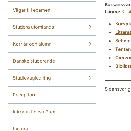
Kursansvar
Vägar till examen
Lärare:
Kris
Kurspl
Studera utomlands
Littera
Schem
Karriär och alumn
Tenta
Canva
Danske studerende
Biblio
Studievägledning
Sidansvarig
Reception
Introduktionsmöten
Pictura