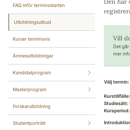
Den här s
FAQ inför terminsstarten
registrer
Utbildningsutbud
Vill 
Kurser terminsvis
Det går 
mer inf
Ämnesutbildningar
Kandidatprogram
Välj termin:
Masterprogram
Kurstillfälle:
Studiesätt:
Forskarutbildning
Kursperiod:
Introdukti
Studentporträtt