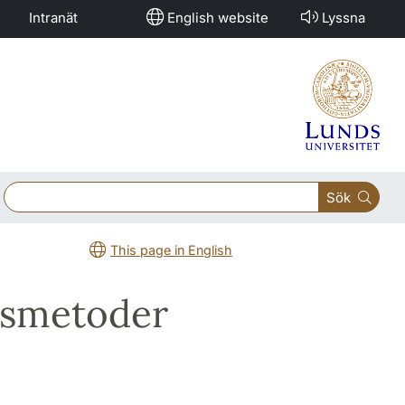
Intranät
English website
Lyssna
Sök
This page in English
ngsmetoder