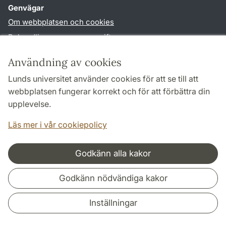
Genvägar
Om webbplatsen och cookies
Behandling av personuppgifter
Tillgänglighetsredogörelse
Användning av cookies
TYPO3-login
Lunds universitet använder cookies för att se till att
webbplatsen fungerar korrekt och för att förbättra din
Följ oss i sociala medier
upplevelse.
Facebook
Instagram
LinkedIn
Youtube
Läs mer i vår cookiepolicy
Godkänn alla kakor
Samarbeten och nätverk
Godkänn nödvändiga kakor
Inställningar