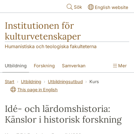
Hoppa till huvudinnehåll
Sök
English website
Institutionen för
kulturvetenskaper
Humanistiska och teologiska fakulteterna
Utbildning
Forskning
Samverkan
Mer
Om institutionen
Kontakt
Start
Utbildning
Utbildningsutbud
Kurs
This page in English
Idé- och lärdomshistoria:
Känslor i historisk forskning