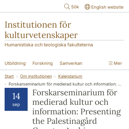
Hoppa till huvudinnehåll
Sök
English website
Institutionen för
kulturvetenskaper
Humanistiska och teologiska fakulteterna
Utbildning
Forskning
Samverkan
Mer
Om institutionen
Kontakt
Start
Om institutionen
Kalendarium
Forskarseminarium för medierad kultur och information: Presenting the Palestinagård Counter Archive Collective
Forskarseminarium för
14
medierad kultur och
sep
information: Presenting
the Palestinagård