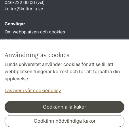
046-222 00 00 (vxl)
kultur
@
kultur.lu
.
se
Genvägar
Om webbplatsen och cookies
Behandling av personuppgifter
Tillgänglighetsredogörelse
Användning av cookies
TYPO3-login
Lunds universitet använder cookies för att se till att
webbplatsen fungerar korrekt och för att förbättra din
Följ oss i sociala medier
upplevelse.
Facebook
Instagram
LinkedIn
Youtube
Läs mer i vår cookiepolicy
Godkänn alla kakor
Samarbeten och nätverk
Godkänn nödvändiga kakor