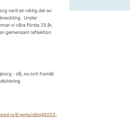
g varit en viktig del av
 utveckling. Under
ar vi våra första 25 år,
l en gemensam reflektion
borg - då, nu och framåt
utbildning
pped.io/Events/d6d49253-