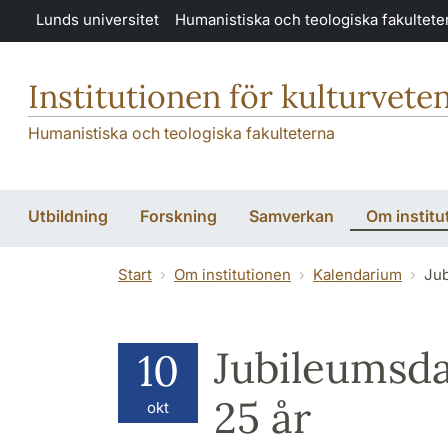
Hoppa till huvudinnehåll
Lunds universitet
Humanistiska och teologiska fakultete
Institutionen för kulturvete
Humanistiska och teologiska fakulteterna
Utbildning
Forskning
Samverkan
Om institu
Start
Om institutionen
Kalendarium
Jub
Jubileumsd
10
25 år
okt