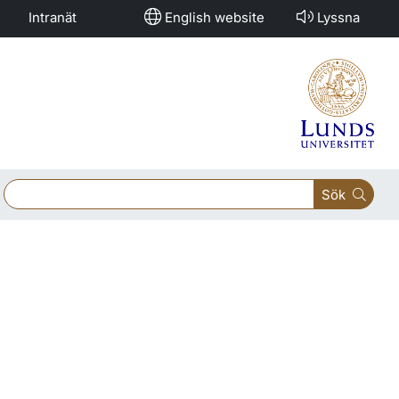
Intranät
English website
Lyssna
Sök