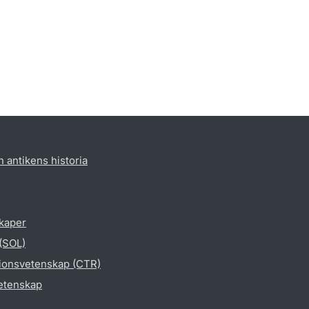
h antikens historia
skaper
 (SOL)
gionsvetenskap (CTR)
vetenskap