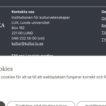
Kontakta oss
Ge
Institutionen för kulturvetenskaper
Om
LUX, Lunds universitet
Be
Box 192
Ti
221 00 LUND
046-222 00 00 (vxl)
TY
kultur
@
kultur.lu
.
se
Följ oss i sociala medier
Facebook
Instagram
LinkedIn
Youtube
okies
cookies för att se till att webbplatsen fungerar korrekt och fö
Samarbeten och nätverk