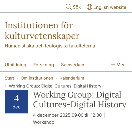
Hoppa till huvudinnehåll
Sök
English website
Institutionen för
kulturvetenskaper
Humanistiska och teologiska fakulteterna
Utbildning
Forskning
Samverkan
Mer
Om institutionen
Kontakt
Start
Om institutionen
Kalendarium
Working Group: Digital Cultures-Digital History
Working Group: Digital
4
Cultures-Digital History
dec
4 december 2025 09:00 till 12:00
Workshop