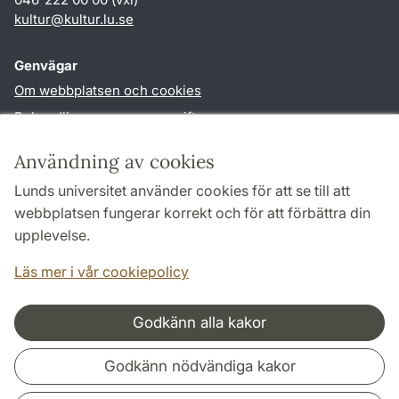
kultur
@
kultur.lu
.
se
Genvägar
Om webbplatsen och cookies
Behandling av personuppgifter
Tillgänglighetsredogörelse
Användning av cookies
TYPO3-login
Lunds universitet använder cookies för att se till att
webbplatsen fungerar korrekt och för att förbättra din
Följ oss i sociala medier
upplevelse.
Facebook
Instagram
LinkedIn
Youtube
Läs mer i vår cookiepolicy
Godkänn alla kakor
Samarbeten och nätverk
Godkänn nödvändiga kakor