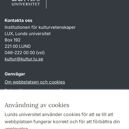
Kontakta oss
Institutionen för kulturvetenskaper
LUX, Lunds universitet
Box 192
221 00 LUND
046-222 00 00 (vxl)
kultur
@
kultur.lu
.
se
Genvägar
Om webbplatsen och cookies
Behandling av personuppgifter
Tillgänglighetsredogörelse
Användning av cookies
TYPO3-login
Lunds universitet använder cookies för att se till att
webbplatsen fungerar korrekt och för att förbättra din
Följ oss i sociala medier
upplevelse.