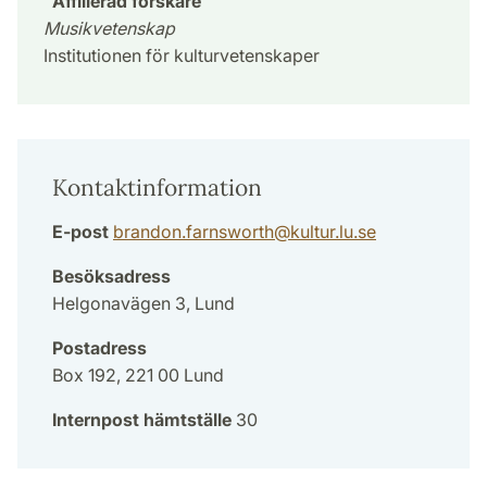
Affilierad forskare
Musikvetenskap
Institutionen för kulturvetenskaper
Kontaktinformation
E-post
brandon.farnsworth
@
kultur.lu
.
se
Besöksadress
Helgonavägen 3, Lund
Postadress
Box 192, 221 00 Lund
Internpost hämtställe
30