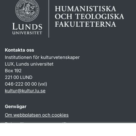
Kontakta oss
Institutionen för kulturvetenskaper
LUX, Lunds universitet
Box 192
221 00 LUND
046-222 00 00 (vxl)
kultur
@
kultur.lu
.
se
Genvägar
Om webbplatsen och cookies
Behandling av personuppgifter
Tillgänglighetsredogörelse