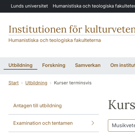
Hoppa till huvudinnehåll
Lunds universitet
Humanistiska och teologiska fakultete
Institutionen för kulturvete
Humanistiska och teologiska fakulteterna
Utbildning
Forskning
Samverkan
Om institu
Start
Utbildning
Kurser terminsvis
Kurs
Antagen till utbildning
Examination och tentamen