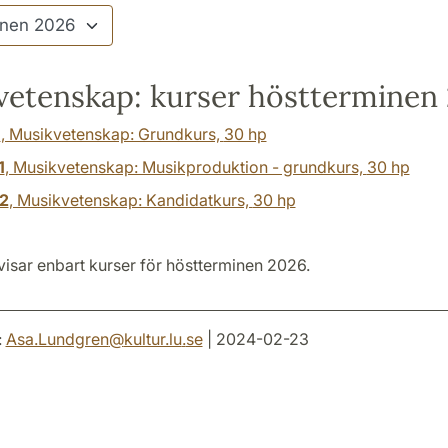
vetenskap: kurser höstterminen
1
, Musikvetenskap: Grundkurs,
30 hp
1
, Musikvetenskap: Musikproduktion - grundkurs,
30 hp
2
, Musikvetenskap: Kandidatkurs,
30 hp
visar enbart kurser för höstterminen 2026.
:
Asa.Lundgren
@
kultur.lu
.
se
| 2024-02-23