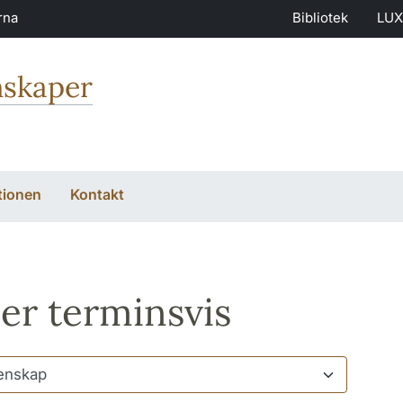
rna
Bibliotek
LUX
nskaper
tionen
Kontakt
er terminsvis