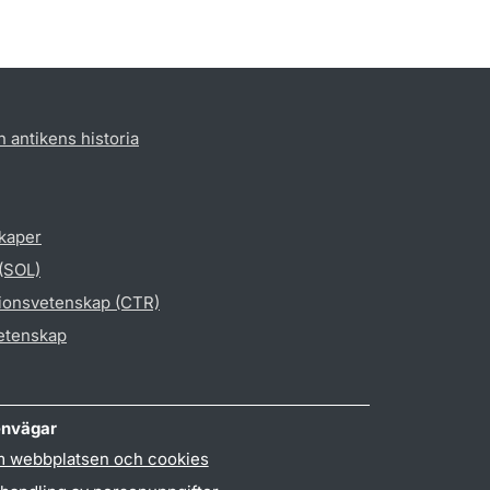
h antikens historia
skaper
 (SOL)
gionsvetenskap (CTR)
vetenskap
nvägar
 webbplatsen och cookies