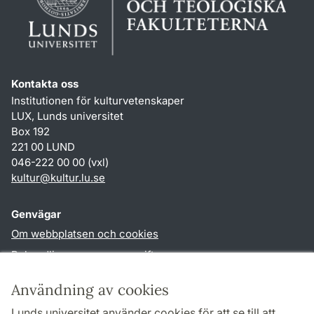
Kontakta oss
Institutionen för kulturvetenskaper
LUX, Lunds universitet
Box 192
221 00 LUND
046-222 00 00 (vxl)
kultur
@
kultur.lu
.
se
Genvägar
Om webbplatsen och cookies
Behandling av personuppgifter
Tillgänglighetsredogörelse
Användning av cookies
TYPO3-login
Lunds universitet använder cookies för att se till att