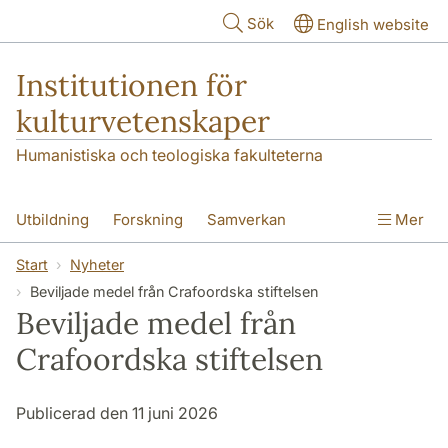
Hoppa till huvudinnehåll
Sök
English website
Institutionen för
kulturvetenskaper
Humanistiska och teologiska fakulteterna
Utbildning
Forskning
Samverkan
Mer
Om institutionen
Kontakt
Start
Nyheter
Beviljade medel från Crafoordska stiftelsen
Beviljade medel från
Crafoordska stiftelsen
Publicerad den 11 juni 2026