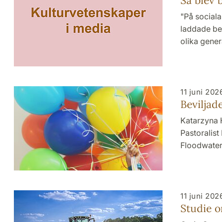
Så blev 
"På social
laddade ber
olika gener
11 juni 202
Beviljad
Katarzyna H
Pastoralis
Floodwater
11 juni 202
Studie 