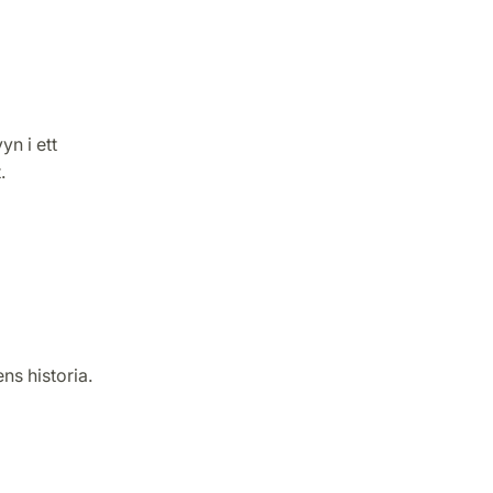
n i ett
.
s historia.