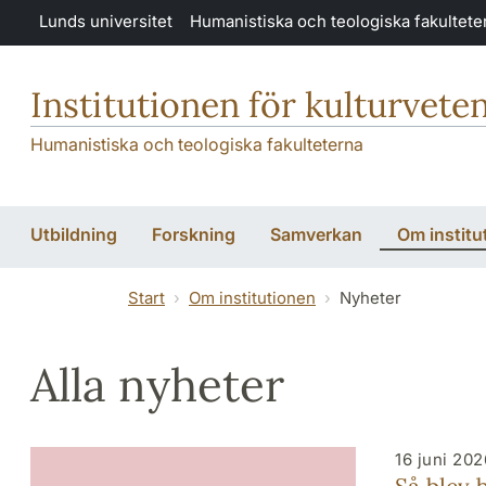
Hoppa till huvudinnehåll
Lunds universitet
Humanistiska och teologiska fakultete
Institutionen för kulturvete
Humanistiska och teologiska fakulteterna
Utbildning
Forskning
Samverkan
Om institu
Start
Om institutionen
Nyheter
Alla nyheter
16 juni 202