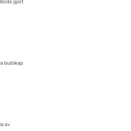
Borås gjort
ska budskap
ta av