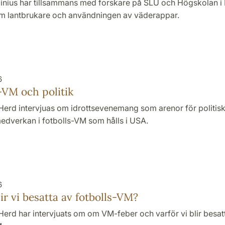
inius har tillsammans med forskare på SLU och Högskolan i 
om lantbrukare och användningen av väderappar.
6
-VM och politik
Herd intervjuas om idrottsevenemang som arenor för politi
edverkan i fotbolls-VM som hålls i USA.
6
lir vi besatta av fotbolls-VM?
erd har intervjuats om om VM-feber och varför vi blir besat