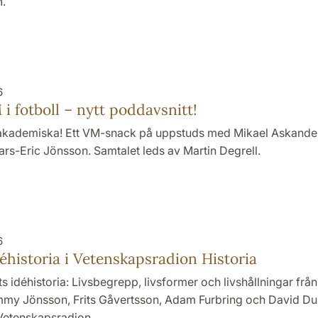
M.
6
 i fotboll – nytt poddavsnitt!
 akademiska! Ett VM-snack på uppstuds med Mikael Askande
rs-Eric Jönsson. Samtalet leds av Martin Degrell.
6
déhistoria i Vetenskapsradion Historia
s idéhistoria: Livsbegrepp, livsformer och livshållningar från
Jimmy Jönsson, Frits Gåvertsson, Adam Furbring och David Du
 Vetenskapsradion…