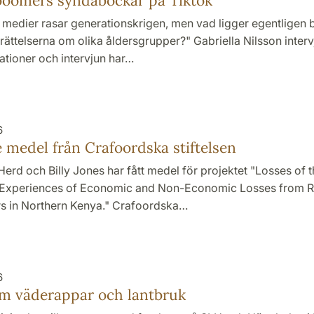
boomers syndabockar på Tiktok
a medier rasar generationskrigen, men vad ligger egentligen
ättelserna om olika åldersgrupper?" Gabriella Nilsson inter
ationer och intervjun har…
6
e medel från Crafoordska stiftelsen
erd och Billy Jones har fått medel för projektet "Losses of t
t Experiences of Economic and Non-Economic Losses from R
s in Northern Kenya." Crafoordska…
6
om väderappar och lantbruk