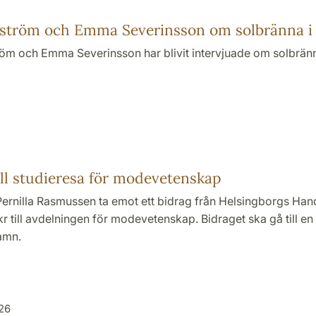
gström och Emma Severinsson om solbränna i
öm och Emma Severinsson har blivit intervjuade om solbränn
ill studieresa för modevetenskap
Pernilla Rasmussen ta emot ett bidrag från Helsingborgs Han
r till avdelningen för modevetenskap. Bidraget ska gå till en
amn.
026