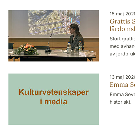
15 maj 202
Grattis 
lärdomsh
Stort gratt
med avhand
av jordbru
13 maj 202
Emma Se
Emma Sever
historiskt.