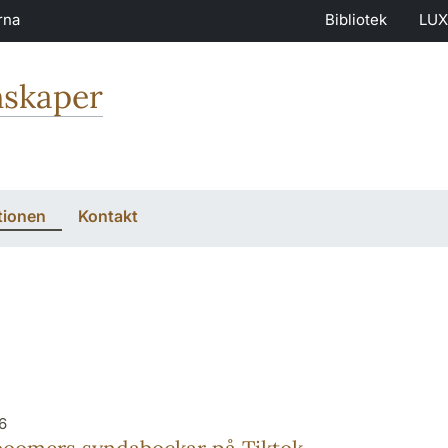
rna
Bibliotek
LUX
nskaper
tionen
Kontakt
6