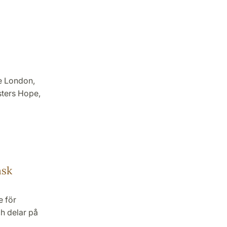
ge London,
sters Hope,
nsk
e för
h delar på