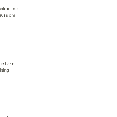
 bakom de
vjuas om
he Lake:
ising