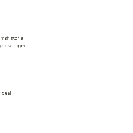
omshistoria
ganiseringen
ideal