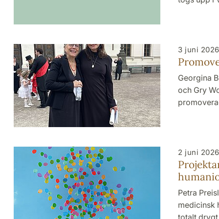
3 juni 202
Promove
Georgina Bo
och Gry Wo
promoverad
2 juni 202
Projekta
humanio
Petra Preis
medicinsk 
totalt drygt