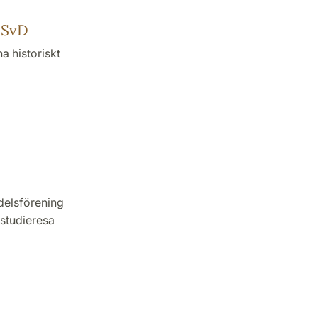
 SvD
a historiskt
delsförening
 studieresa