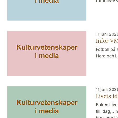
fotbolls-V
11 juni 202
Inför VM
Fotboll på
Herd och La
11 juni 202
Livets i
Boken Livet
till idag, 
togs upp i