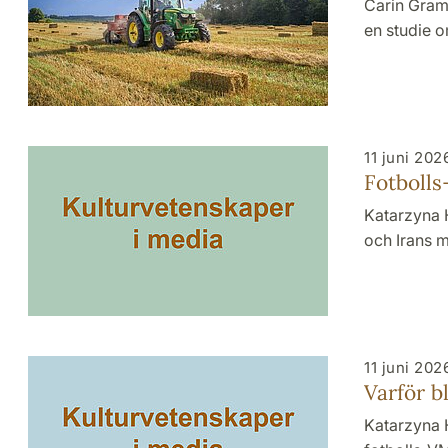
Carin Gram
en studie 
11 juni 202
Fotbolls
Katarzyna 
och Irans m
11 juni 202
Varför b
Katarzyna H