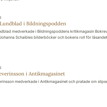
6
 Lundblad i Bildnings­podden
undblad medverkade i Bildningspoddens kritikmagasin Bokrevy
Johanna Schaibles bilderböcker och bokens roll för läsandet
6
verinsson i Antikmagasinet
insson medverkade i Antikmagasinet och pratade om slipsen