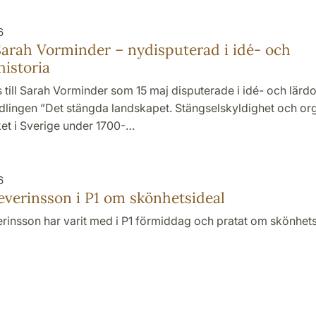
6
Sarah Vorminder – nydisputerad i idé- och
istoria
is till Sarah Vorminder som 15 maj disputerade i idé- och lärd
lingen ”Det stängda landskapet. Stängselskyldighet och or
ket i Sverige under 1700-…
6
verinsson i P1 om skönhetsideal
insson har varit med i P1 förmiddag och pratat om skönhets