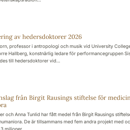
6
ring av hedersdoktorer 2026
rn, professor i antropologi och musik vid University Colle
rre Hallberg, konstnärlig ledare för performancegruppen Si
es till hedersdoktorer vid…
6
nslag från Birgit Rausings stiftelse för medici
ra
ler och Anna Tunlid har fått medel från Birgit Rausings stiftels
humaniora. De är tillsammans med fem andra projekt med oc
 3 miljoner.