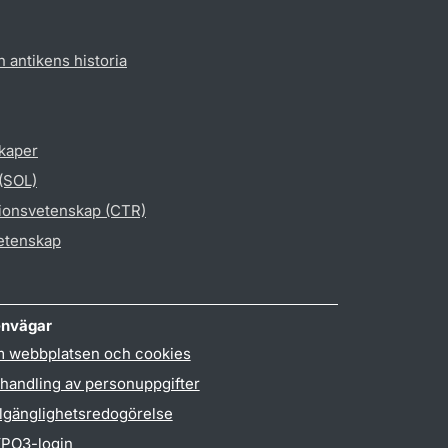
h antikens historia
skaper
 (SOL)
gionsvetenskap (CTR)
vetenskap
nvägar
 webbplatsen och cookies
handling av personuppgifter
llgänglighetsredogörelse
PO3-login