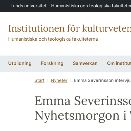
Hoppa till huvudinnehåll
Lunds universitet
Humanistiska och teologiska fakultete
Institutionen för kulturvete
Humanistiska och teologiska fakulteterna
Utbildning
Forskning
Samverkan
Om institu
Start
Nyheter
Emma Severinsson intervju
Emma Severinsso
Nyhetsmorgon i