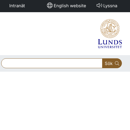
Intranät
English website
Lyssna
Sök