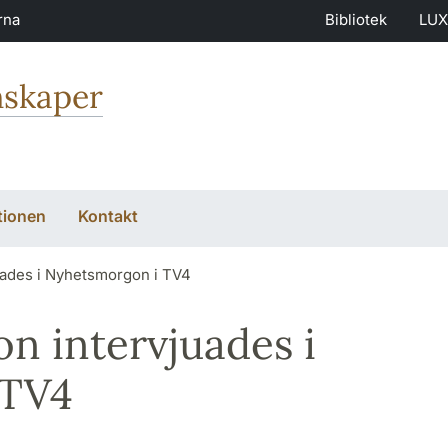
rna
Bibliotek
LUX
nskaper
tionen
Kontakt
ades i Nyhetsmorgon i TV4
n intervjuades i
 TV4