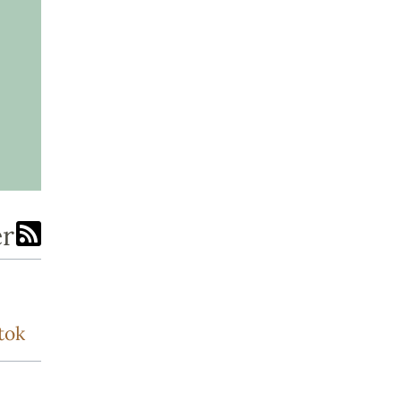
er
tok