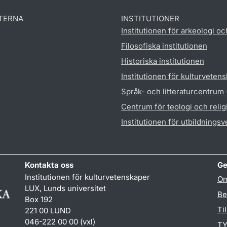
TERNA
INSTITUTIONER
Institutionen för arkeologi oc
Filosofiska institutionen
Historiska institutionen
Institutionen för kulturveten
Språk- och litteraturcentrum
Centrum för teologi och reli
Institutionen för utbildnings
Kontakta oss
Ge
Institutionen för kulturvetenskaper
Om
LUX, Lunds universitet
Be
Box 192
Ti
221 00 LUND
046-222 00 00 (vxl)
TY