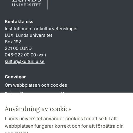
Kontakta oss
Institutionen för kulturvetenskaper
LUX, Lunds universitet
Box 192
221 00 LUND
046-222 00 00 (vxl)
kultur
@
kultur.lu
.
se
Genvägar
Om webbplatsen och cookies
Behandling av personuppgifter
Tillgänglighetsredogörelse
Användning av cookies
TYPO3-login
Lunds universitet använder cookies för att se till att
webbplatsen fungerar korrekt och för att förbättra din
Följ oss i sociala medier