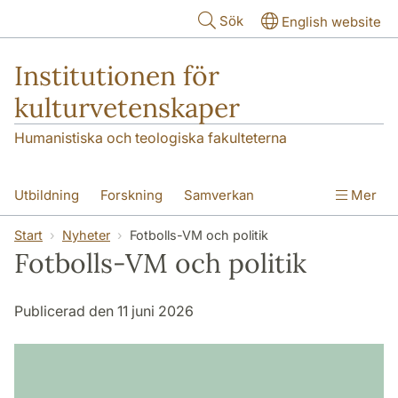
Hoppa till huvudinnehåll
Sök
English website
Institutionen för
kulturvetenskaper
Humanistiska och teologiska fakulteterna
Utbildning
Forskning
Samverkan
Mer
Om institutionen
Kontakt
Start
Nyheter
Fotbolls-VM och politik
Fotbolls-VM och politik
Publicerad den 11 juni 2026