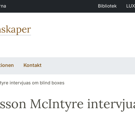
rna
Bibliotek
LUX
nskaper
tionen
Kontakt
yre intervjuas om blind boxes
sson McIntyre intervju