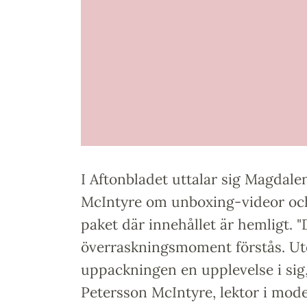
I Aftonbladet uttalar sig Magdale
McIntyre om unboxing-videor oc
paket där innehållet är hemligt. "
överraskningsmoment förstås. Utö
uppackningen en upplevelse i sig
Petersson McIntyre, lektor i mo