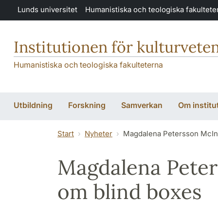
Hoppa till huvudinnehåll
Lunds universitet
Humanistiska och teologiska fakultete
Institutionen för kulturvete
Humanistiska och teologiska fakulteterna
Utbildning
Forskning
Samverkan
Om institu
Start
Nyheter
Magdalena Petersson McInt
Magdalena Peter
om blind boxes