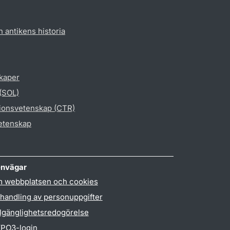
h antikens historia
skaper
 (SOL)
gionsvetenskap (CTR)
vetenskap
nvägar
 webbplatsen och cookies
handling av personuppgifter
llgänglighetsredogörelse
PO3-login