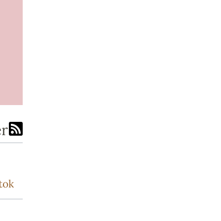
er
tok