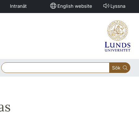
Intranät
English website
Lyssna
Sök
as