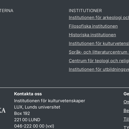
TERNA
INSTITUTIONER
Institutionen för arkeologi oc
Filosofiska institutionen
Historiska institutionen
Institutionen för kulturveten
Språk- och litteraturcentrum
Centrum för teologi och reli
Institutionen för utbildnings
Kontakta oss
Ge
Institutionen för kulturvetenskaper
Om
LUX, Lunds universitet
Be
Box 192
Ti
221 00 LUND
046-222 00 00 (vxl)
TY