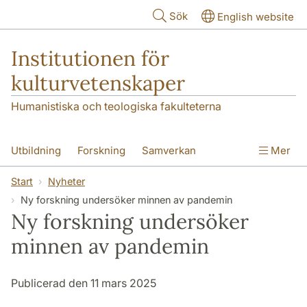
Hoppa till huvudinnehåll
Sök
English website
Institutionen för
kulturvetenskaper
Humanistiska och teologiska fakulteterna
Utbildning
Forskning
Samverkan
Mer
Om institutionen
Kontakt
Start
Nyheter
Ny forskning undersöker minnen av pandemin
Ny forskning undersöker
minnen av pandemin
Publicerad den 11 mars 2025