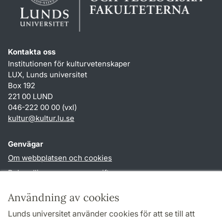
Kontakta oss
Institutionen för kulturvetenskaper
LUX, Lunds universitet
Box 192
221 00 LUND
046-222 00 00 (vxl)
kultur
@
kultur.lu
.
se
Genvägar
Om webbplatsen och cookies
Behandling av personuppgifter
Tillgänglighetsredogörelse
Användning av cookies
TYPO3-login
Lunds universitet använder cookies för att se till att